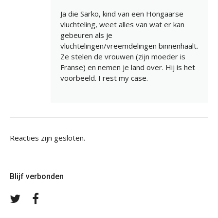
Ja die Sarko, kind van een Hongaarse
vluchteling, weet alles van wat er kan
gebeuren als je
vluchtelingen/vreemdelingen binnenhaalt.
Ze stelen de vrouwen (zijn moeder is
Franse) en nemen je land over. Hij is het
voorbeeld. I rest my case.
Reacties zijn gesloten.
Blijf verbonden
Volg
Volg
ons
ons
op
op