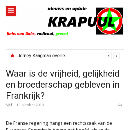
Naar
de
inhoud
springen
Jerney Kaagman overleden
Waar is de vrijheid, gelijkheid
en broederschap gebleven in
Frankrijk?
Sjef
13 oktober 2010
1
De Franse regering hangt een rechtszaak van de
Europese Commissie boven het hoofd, als ze de