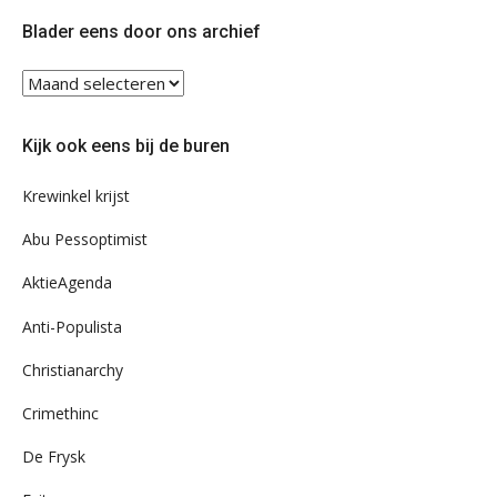
Twitter
Facebook
Blader eens door ons archief
Blader
eens
door
Kijk ook eens bij de buren
ons
archief
Krewinkel krijst
Abu Pessoptimist
AktieAgenda
Anti-Populista
Christianarchy
Crimethinc
De Frysk