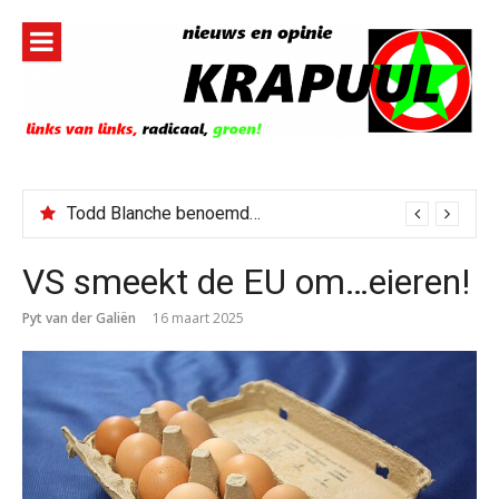
Naar
de
inhoud
springen
Todd Blanche benoemd tot Attorney General
VS smeekt de EU om…eieren!
Pyt van der Galiën
16 maart 2025