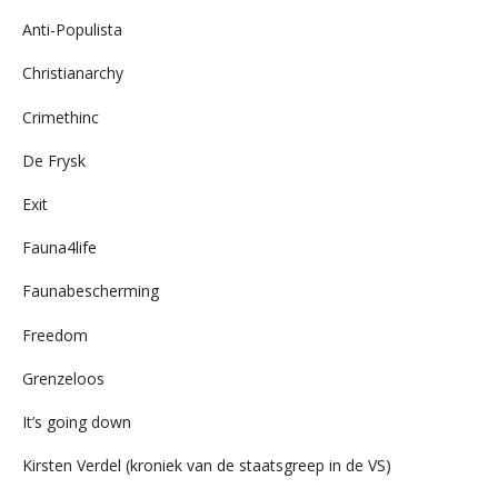
Anti-Populista
Christianarchy
Crimethinc
De Frysk
Exit
Fauna4life
Faunabescherming
Freedom
Grenzeloos
It’s going down
Kirsten Verdel (kroniek van de staatsgreep in de VS)