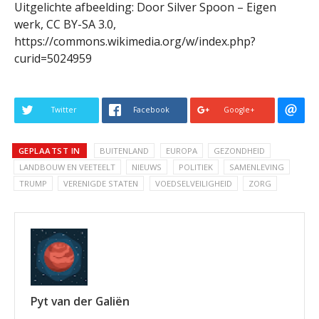
Uitgelichte afbeelding: Door Silver Spoon – Eigen
werk, CC BY-SA 3.0,
https://commons.wikimedia.org/w/index.php?
curid=5024959
Twitter
Facebook
Google+
GEPLAATST IN
BUITENLAND
EUROPA
GEZONDHEID
LANDBOUW EN VEETEELT
NIEUWS
POLITIEK
SAMENLEVING
TRUMP
VERENIGDE STATEN
VOEDSELVEILIGHEID
ZORG
Pyt van der Galiën