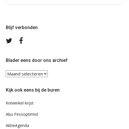
Blijf verbonden
Volg
Volg
ons
ons
op
op
Twitter
Facebook
Blader eens door ons archief
Blader
eens
door
Kijk ook eens bij de buren
ons
archief
Krewinkel krijst
Abu Pessoptimist
AktieAgenda