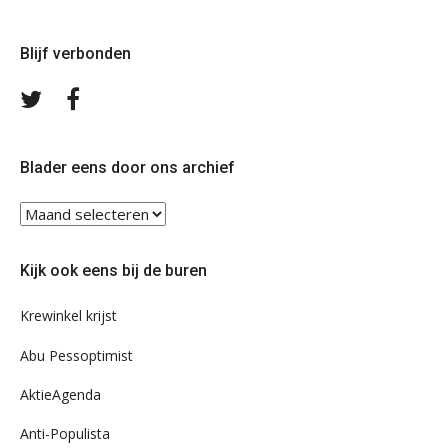
Blijf verbonden
Volg
Volg
ons
ons
op
op
Twitter
Facebook
Blader eens door ons archief
Blader
eens
door
Kijk ook eens bij de buren
ons
archief
Krewinkel krijst
Abu Pessoptimist
AktieAgenda
Anti-Populista