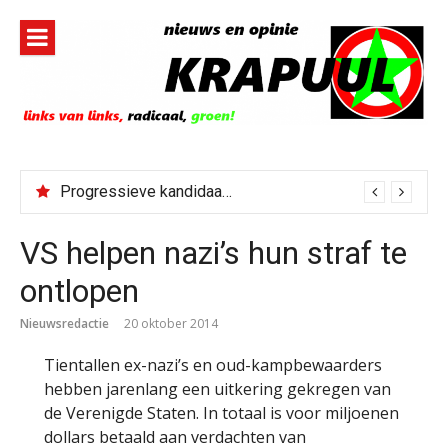
Naar
de
inhoud
springen
Progressieve kandidaat El-Sayed senaatskandidaat Michigan
VS helpen nazi’s hun straf te
ontlopen
Nieuwsredactie
20 oktober 2014
Tientallen ex-nazi’s en oud-kampbewaarders
hebben jarenlang een uitkering gekregen van
de Verenigde Staten. In totaal is voor miljoenen
dollars betaald aan verdachten van