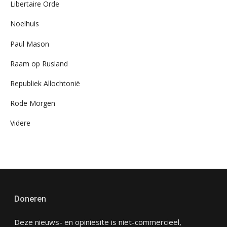
Libertaire Orde
Noelhuis
Paul Mason
Raam op Rusland
Republiek Allochtonië
Rode Morgen
Videre
Doneren
Deze nieuws- en opiniesite is niet-commercieel,