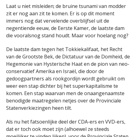
Laat u niet misleiden; de bruine tsunami van modder
zit er nog aan zit te komen. Er is op dit moment
immers nog dat vervelende overblijfsel uit de
negentiende eeuw, de Eerste Kamer, de laatste dam
die vooralsnog stand houdt. Maar voor hoelang nog?
De laatste dam tegen het Tokkiekalifaat, het Recht
van de Grootste Bek, de Dictatuur van de Domheid, de
Hegemonie van Hysterische Haat en de pion van neo-
conservatief Amerika en Israël, die door de
gedoogpartners als rookgordijn wordt gebruikt om
weer een stap dichter bij het superkapitalisme te
komen. Een stap waarvan men de onaangenaamste
benodigde maatregelen netjes over de Provinciale
Statenverkiezingen heen tilt.
Als nu het fatsoenlijke deel der CDA-ers en VVD-ers,
dat er toch ook moet zijn (alhoewel ze steeds
moeilijker te vinden lijken), voor de Provinciale Staten