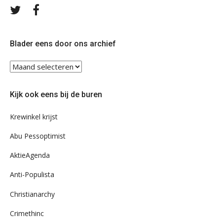
Volg
Volg
ons
ons
op
op
Twitter
Facebook
Blader eens door ons archief
Blader
eens
door
Kijk ook eens bij de buren
ons
archief
Krewinkel krijst
Abu Pessoptimist
AktieAgenda
Anti-Populista
Christianarchy
Crimethinc