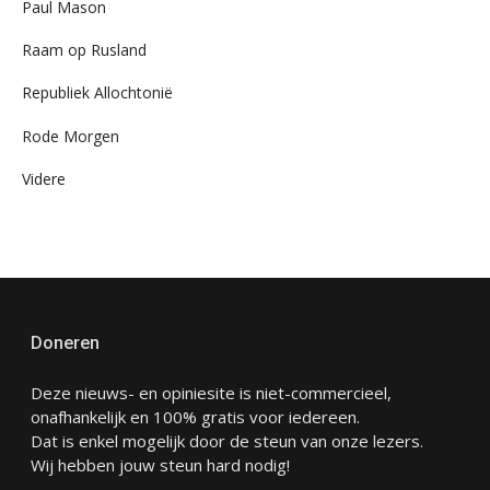
Paul Mason
Raam op Rusland
Republiek Allochtonië
Rode Morgen
Videre
Doneren
Deze nieuws- en opiniesite is niet-commercieel,
onafhankelijk en 100% gratis voor iedereen.
Dat is enkel mogelijk door de steun van onze lezers.
Wij hebben jouw steun hard nodig!