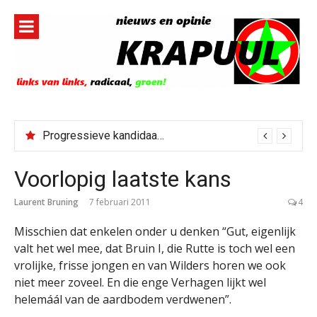
Naar
de
inhoud
springen
Progressieve kandidaat El-Sayed senaatskandidaat Michigan
Voorlopig laatste kans
Laurent Bruning
7 februari 2011
4
Misschien dat enkelen onder u denken “Gut, eigenlijk
valt het wel mee, dat Bruin I, die Rutte is toch wel een
vrolijke, frisse jongen en van Wilders horen we ook
niet meer zoveel. En die enge Verhagen lijkt wel
helemáál van de aardbodem verdwenen”.