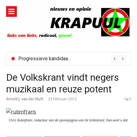
Naar
de
inhoud
springen
Progressieve kandidaat El-Sayed senaatskandidaat Michigan
De Volkskrant vindt negers
muzikaal en reuze potent
Arnold J. van der Kluft
23 februari 2013
3
Chris Rutenfrans, redacteur van de opiniepagina van
De Volkskrant
. Dan weet u dat.