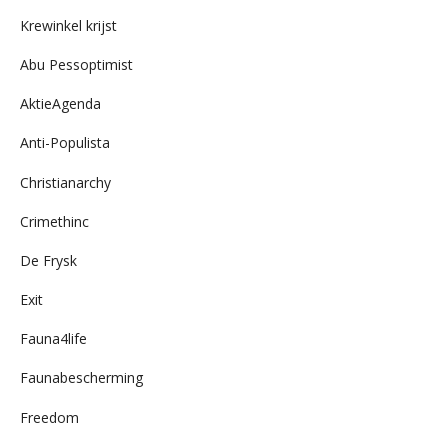
archief
Krewinkel krijst
Abu Pessoptimist
AktieAgenda
Anti-Populista
Christianarchy
Crimethinc
De Frysk
Exit
Fauna4life
Faunabescherming
Freedom