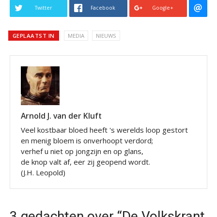
Twitter
Facebook
Google+
GEPLAATST IN
MEDIA
NIEUWS
Arnold J. van der Kluft
Veel kostbaar bloed heeft 's werelds loop gestort
en menig bloem is onverhoopt verdord;
verhef u niet op jongzijn en op glans,
de knop valt af, eer zij geopend wordt.
(J.H. Leopold)
3 gedachten over “De Volkskrant