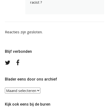
racist ?
Reacties zijn gesloten.
Blijf verbonden
Volg
Volg
ons
ons
op
op
Twitter
Facebook
Blader eens door ons archief
Blader
eens
door
Kijk ook eens bij de buren
ons