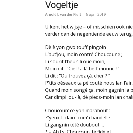
Vogeltje
Arnold J. van der Kluft
6 april 2019
U kent het wijsje – of misschien ook nie
verder dan de negentiende eeuw terug.
Dèiè yon gwo touff pingoin
L’aut’jou, moin contré Choucoune ;
Li sourit l’heur’ li ouè moin,
Moin dit : “Ciel ! a là bell’ moune ! ”
Li dit : “Ou trouvez çà, cher ? ”
P’tits oéseaux ta pé couté nous lan l’air
Quand moin songé ça, moin gagnin la p
Car dimpi jou-là, dé pieds-moin lan chaî
Choucoun’ cé yon marabout :
Z’yeux-li clairé com’ chandelle.
Li gangnin tété doubout,…
* – Ah ! si Choucoun’ té fidèle !