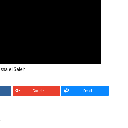
 Issa el Saieh
Google+
Email