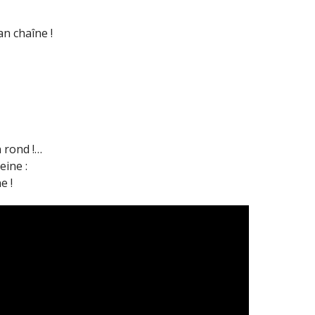
n chaîne !
n rond !…
eine :
e !