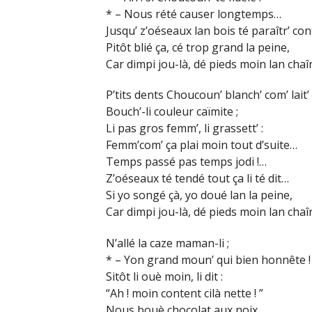
* – Nous rété causer longtemps…
Jusqu’ z’oéseaux lan bois té paraîtr’ con
Pitôt blié ça, cé trop grand la peine,
Car dimpi jou-là, dé pieds moin lan chaîn
P’tits dents Choucoun’ blanch’ com’ lait’
Bouch’-li couleur caïmite ;
Li pas gros femm’, li grassett’ :
Femm’com’ ça plai moin tout d’suite…
Temps passé pas temps jodi !…
Z’oéseaux té tendé tout ça li té dit…
Si yo songé çà, yo doué lan la peine,
Car dimpi jou-là, dé pieds moin lan chaî
N’allé la caze maman-li ;
* – Yon grand moun’ qui bien honnête !
Sitôt li ouè moin, li dit :
“Ah ! moin content cilà nette ! ”
Nous bouè chocolat aux noix