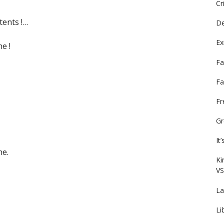
Cr
tents !…
De
Ex
e !
Fa
Fa
F
Gr
It
ne.
Ki
VS
La
Li