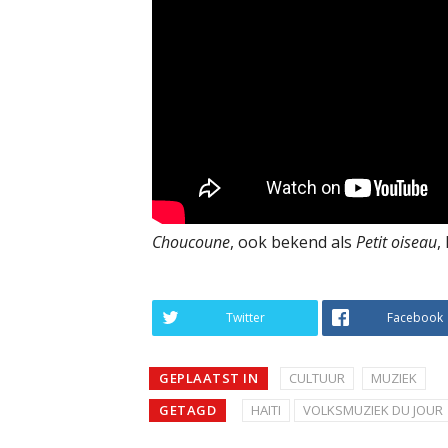
Choucoune
, ook bekend als
Petit oiseau
,
Twitter
Facebook
GEPLAATST IN
CULTUUR
MUZIEK
GETAGD
HAITI
VOLKSMUZIEK DU JOUR