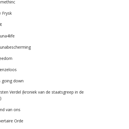
imethinc
 Frysk
it
una4life
unabescherming
reedom
enzeloos
’s going down
rsten Verdel (kroniek van de staatsgreep in de
)
nd van ons
bertaire Orde