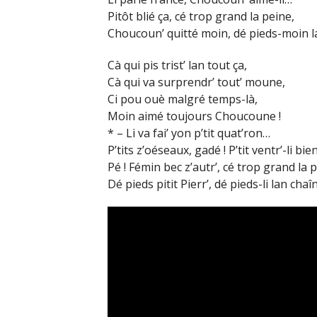
Pitôt blié ça, cé trop grand la peine,
Choucoun’ quitté moin, dé pieds-moin la
Cà qui pis trist’ lan tout ça,
Cà qui va surprendr’ tout’ moune,
Ci pou ouè malgré temps-là,
Moin aimé toujours Choucoune !
* – Li va fai’ yon p’tit quat’ron…
P’tits z’oéseaux, gadé ! P’tit ventr’-li bie
Pé ! Fémin bec z’autr’, cé trop grand la p
Dé pieds pitit Pierr’, dé pieds-li lan chaîn