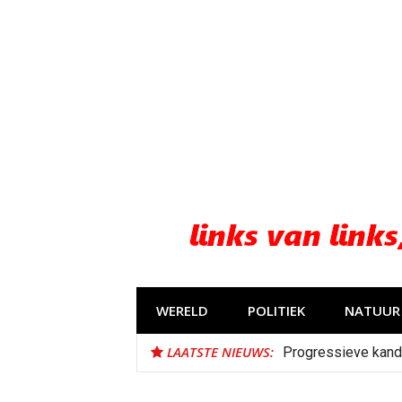
Naar
de
inhoud
springen
WERELD
POLITIEK
NATUUR 
LAATSTE NIEUWS:
Progressieve kand