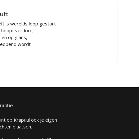
luft
ft 's werelds loop gestort
rhoopt verdord;
n en op glans,
 geopend wordt.
ractie
unt op Krapuul ook je eigen
chten plaatsen.