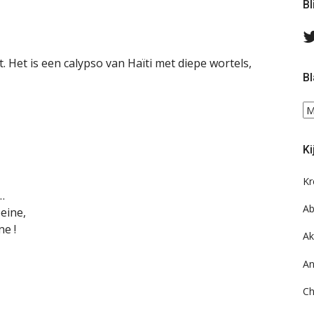
Bl
t. Het is een calypso van Haïti met diepe wortels,
Bl
Bl
ee
do
Ki
on
ar
Kr
…
Ab
eine,
ne !
Ak
An
Ch