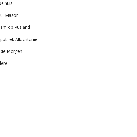
elhuis
ul Mason
am op Rusland
publiek Allochtonië
ode Morgen
dere