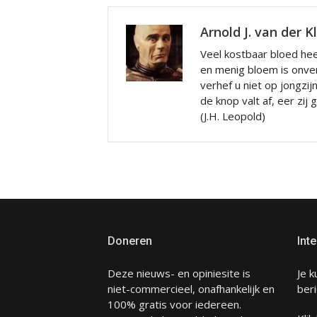
Arnold J. van der K
Veel kostbaar bloed hee
en menig bloem is onve
verhef u niet op jongzij
de knop valt af, eer zij
(J.H. Leopold)
Doneren
Inte
Deze nieuws- en opiniesite is
Je k
niet-commercieel, onafhankelijk en
beri
100% gratis voor iedereen.