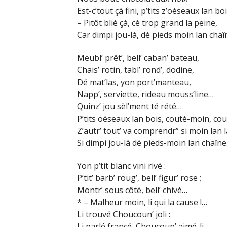
Est-c’tout çà fini, p’tits z’oéseaux lan boi
– Pitôt blié çà, cé trop grand la peine,
Car dimpi jou-là, dé pieds moin lan chaî
Meubl’ prêt’, bell’ caban’ bateau,
Chais’ rotin, tabl’ rond’, dodine,
Dé mat’las, yon port’manteau,
Napp’, serviette, rideau mouss’line…
Quinz’ jou sèl’ment té rété…
P’tits oéseaux lan bois, couté-moin, cou
Z’autr’ tout’ va comprendr” si moin lan l
Si dimpi jou-là dé pieds-moin lan chaîn
Yon p’tit blanc vini rivé :
P’tit’ barb’ roug’, bell’ figur’ rose ;
Montr’ sous côté, bell’ chivé…
* – Malheur moin, li qui la cause !…
Li trouvé Choucoun’ joli :
Li parlé francé, Choucoun’ aimé-li…