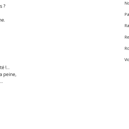
No
s ?
Pa
ne.
Ra
Re
R
Vi
té !…
a peine,
e…