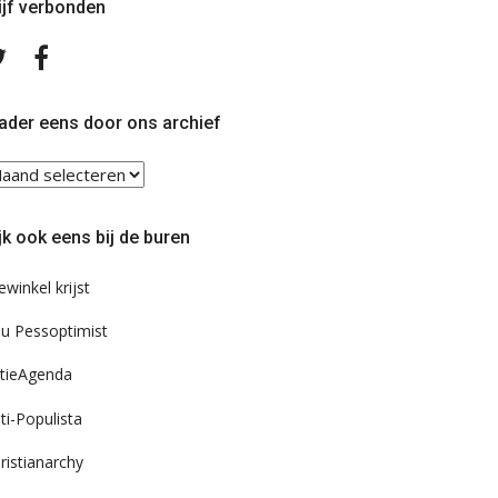
ijf verbonden
Volg
Volg
ons
ons
op
op
Twitter
Facebook
ader eens door ons archief
ader
ns
or
jk ook eens bij de buren
s
chief
ewinkel krijst
u Pessoptimist
tieAgenda
ti-Populista
ristianarchy