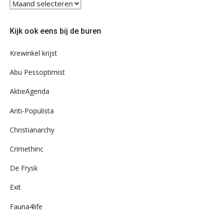
Blader
eens
door
Kijk ook eens bij de buren
ons
archief
Krewinkel krijst
Abu Pessoptimist
AktieAgenda
Anti-Populista
Christianarchy
Crimethinc
De Frysk
Exit
Fauna4life