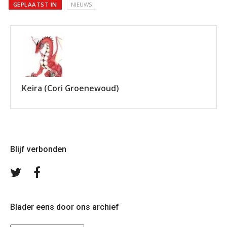
GEPLAATST IN
NIEUWS
Keira (Cori Groenewoud)
Blijf verbonden
Volg
Volg
ons
ons
op
op
Twitter
Facebook
Blader eens door ons archief