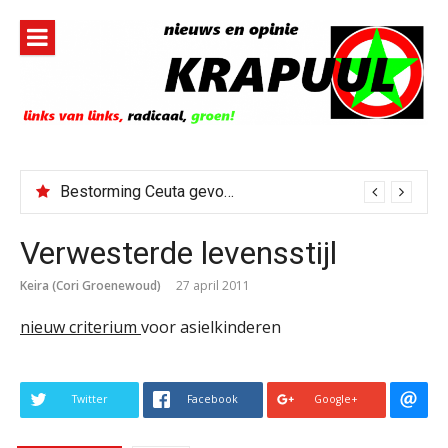
Naar
de
inhoud
springen
Bestorming Ceuta gevolg van op sociale media verspreide hoax?
Verwesterde levensstijl
Keira (Cori Groenewoud)
27 april 2011
nieuw criterium
voor asielkinderen
Twitter
Facebook
Google+