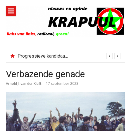
Naar
de
inhoud
springen
Progressieve kandidaat El-Sayed senaatskandidaat Michigan
Verbazende genade
Arnold J. van der Kluft
17 september 2023