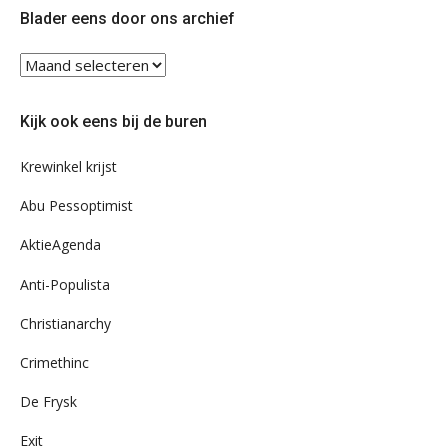
Twitter
Facebook
Blader eens door ons archief
Blader
eens
door
Kijk ook eens bij de buren
ons
archief
Krewinkel krijst
Abu Pessoptimist
AktieAgenda
Anti-Populista
Christianarchy
Crimethinc
De Frysk
Exit