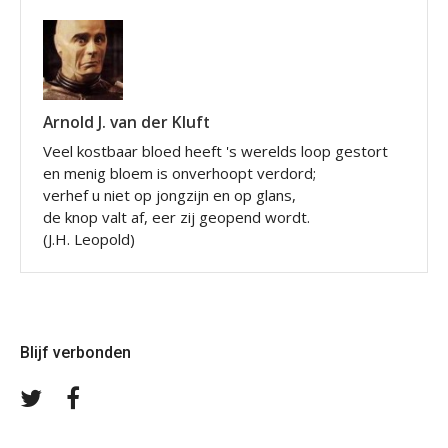
Arnold J. van der Kluft
Veel kostbaar bloed heeft 's werelds loop gestort
en menig bloem is onverhoopt verdord;
verhef u niet op jongzijn en op glans,
de knop valt af, eer zij geopend wordt.
(J.H. Leopold)
Blijf verbonden
Volg
Volg
ons
ons
op
op