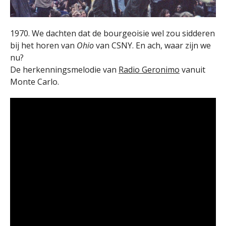
1970. We dachten dat de bourgeoisie wel zou sidderen
bij het horen van
Ohio
van CSNY. En ach, waar zijn we
nu?
De herkenningsmelodie van
Radio Geronimo
vanuit
Monte Carlo.