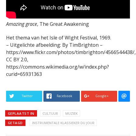
Amazing grace
, The Great Awakening
Het thema van het Isle of WIght Festival, 1969.
– Uitgelichte afbeelding: By TimBrighton –
https://www.flickr.com/photos/timbrighton/4566544438/,
CC BY 2.0,
https://commons.wikimedia.org/w/index.php?
curid=65931363
Twitter
Facebook
Google+
GEPLAATST IN
CULTUUR
MUZIEK
GETAGD
INSTRUMENTALE KLASSIEKER DU JOUR