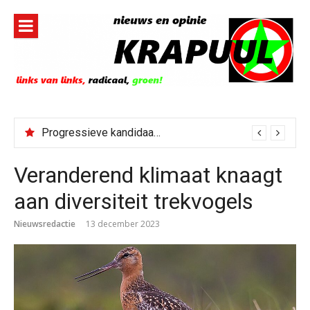
Naar
de
inhoud
springen
Progressieve kandidaat El-Sayed senaatskandidaat Michigan
Veranderend klimaat knaagt
aan diversiteit trekvogels
Nieuwsredactie
13 december 2023