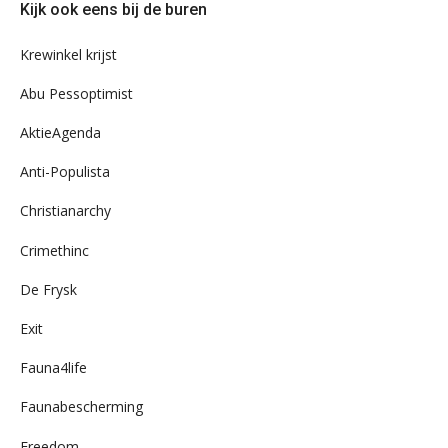
Kijk ook eens bij de buren
ons
archief
Krewinkel krijst
Abu Pessoptimist
AktieAgenda
Anti-Populista
Christianarchy
Crimethinc
De Frysk
Exit
Fauna4life
Faunabescherming
Freedom