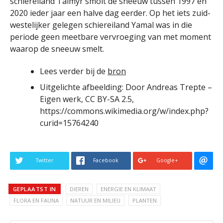
schiereiland Taimyr smolt de sneeuw tussen 1997 en
2020 ieder jaar een halve dag eerder. Op het iets zuid-
westelijker gelegen schiereiland Yamal was in die
periode geen meetbare vervroeging van met moment
waarop de sneeuw smelt.
Lees verder bij de
bron
Uitgelichte afbeelding: Door Andreas Trepte –
Eigen werk, CC BY-SA 2.5,
https://commons.wikimedia.org/w/index.php?
curid=15764240
Twitter
Facebook
Google+
GEPLAATST IN
DIEREN
ENERGIE EN KLIMAAT
FLORA EN FAUNA
NATUUR EN MILIEU
PLANTEN