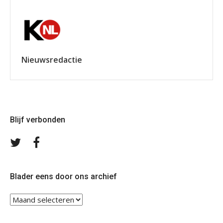
Nieuwsredactie
Blijf verbonden
Volg
Volg
ons
ons
op
op
Twitter
Facebook
Blader eens door ons archief
Blader
eens
door