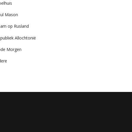
elhuis
ul Mason
am op Rusland
publiek Allochtonië
ode Morgen
dere