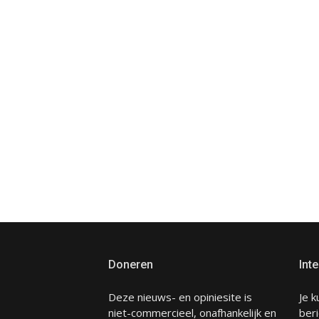
Doneren
Inte
Deze nieuws- en opiniesite is
Je k
niet-commercieel, onafhankelijk en
beri