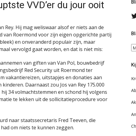
uptste VVD’er du jour ooit
Bl
an Rey. Hij mag weliswaar alsof er niets aan de
Bl
 van Roermond voor zijn eigen opgerichte partij
 bleek) en onveranderd populair zijn, maar
Bl
aal vervolgd gaat worden, en dat is niet mis:
ee
do
 aannemen van giften van Van Pol, bouwbedrijf
Ki
on
ngsbedrijf Red Security uit Roermond ter
ar
m vakantiereizen, uitstapjes en donaties aan
Kr
jn kinderen. Daarnaast zou Jos van Rey 175.000
Ab
 hij 34 volmachtstemmen en schond hij volgens
matie te lekken uit de sollicitatieprocedure voor
Ak
An
rd naar staatssecretaris Fred Teeven, die
Ch
 had om niets te kunnen zeggen.