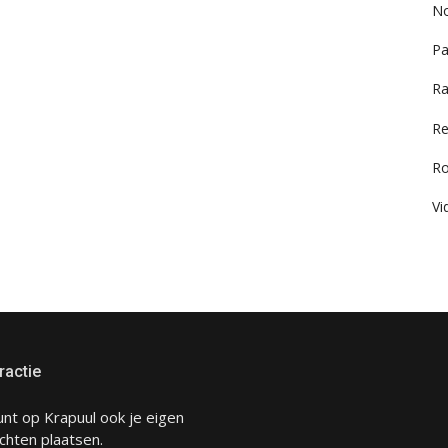
No
Pa
Ra
Re
R
Vi
ractie
unt op Krapuul ook je eigen
chten plaatsen.