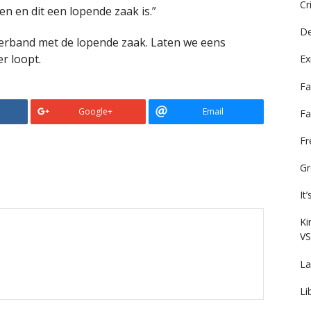
Cr
n en dit een lopende zaak is.”
De
 verband met de lopende zaak. Laten we eens
r loopt.
Ex
Fa
Google+
Email
Fa
F
Gr
It
Ki
VS
La
Li