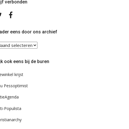
ijf verbonden
Volg
Volg
ons
ons
op
op
Twitter
Facebook
ader eens door ons archief
ader
ns
or
jk ook eens bij de buren
s
chief
ewinkel krijst
u Pessoptimist
tieAgenda
ti-Populista
ristianarchy