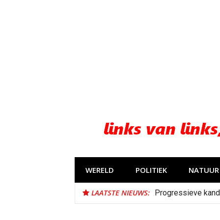
Naar
de
inhoud
springen
WERELD
POLITIEK
NATUUR 
LAATSTE NIEUWS:
Progressieve kand