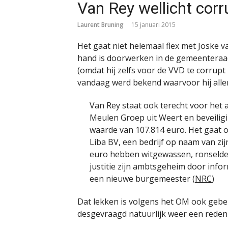
Van Rey wellicht corr
Laurent Bruning
15 januari 2015
Het gaat niet helemaal flex met Joske v
hand is doorwerken in de gemeenteraad
(omdat hij zelfs voor de VVD te corrupt
vandaag werd bekend waarvoor hij allem
Van Rey staat ook terecht voor het
Meulen Groep uit Weert en beveiligi
waarde van 107.814 euro. Het gaat o
Liba BV, een bedrijf op naam van zi
euro hebben witgewassen, ronselde
justitie zijn ambtsgeheim door infor
een nieuwe burgemeester (
NRC
)
Dat lekken is volgens het OM ook gebeu
desgevraagd natuurlijk weer een reden