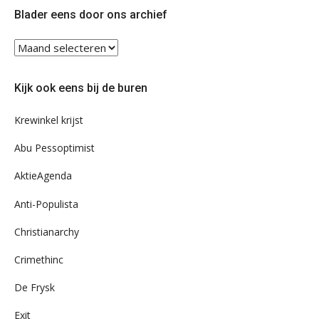
Twitter
Facebook
Blader eens door ons archief
Blader
eens
door
Kijk ook eens bij de buren
ons
archief
Krewinkel krijst
Abu Pessoptimist
AktieAgenda
Anti-Populista
Christianarchy
Crimethinc
De Frysk
Exit