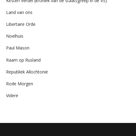
Kirsten Verdel (kroniek van de staatsgreep in de VS)
Land van ons
Libertaire Orde
Noelhuis
Paul Mason
Raam op Rusland
Republiek Allochtonië
Rode Morgen
Videre