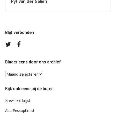
Pyt van der Galiën
Blijf verbonden
Volg
Volg
ons
ons
op
op
Twitter
Facebook
Blader eens door ons archief
Blader
eens
door
Kijk ook eens bij de buren
ons
archief
Krewinkel krijst
Abu Pessoptimist