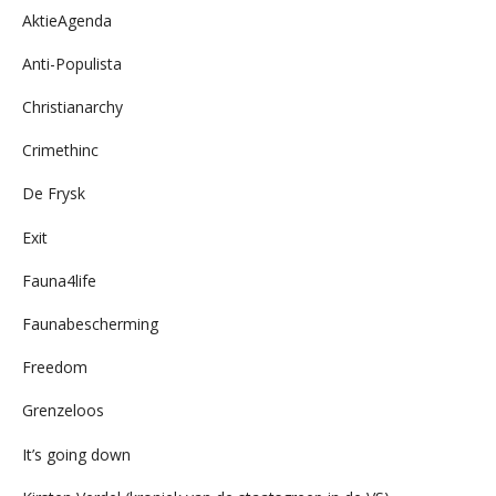
AktieAgenda
Anti-Populista
Christianarchy
Crimethinc
De Frysk
Exit
Fauna4life
Faunabescherming
Freedom
Grenzeloos
It’s going down