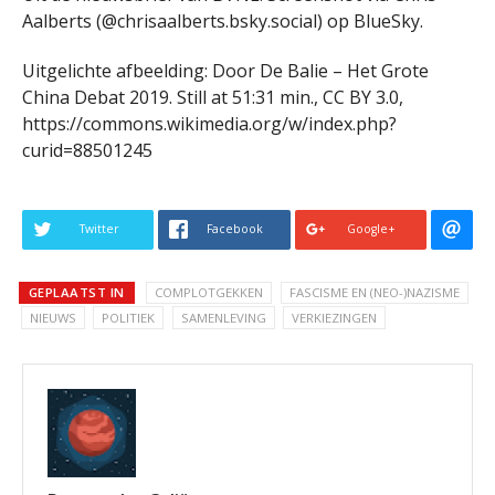
Aalberts (@chrisaalberts.bsky.social) op BlueSky.
Uitgelichte afbeelding: Door De Balie – Het Grote
China Debat 2019. Still at 51:31 min., CC BY 3.0,
https://commons.wikimedia.org/w/index.php?
curid=88501245
Twitter
Facebook
Google+
GEPLAATST IN
COMPLOTGEKKEN
FASCISME EN (NEO-)NAZISME
NIEUWS
POLITIEK
SAMENLEVING
VERKIEZINGEN