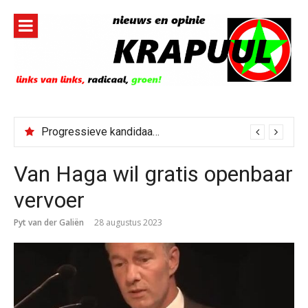
Naar
de
inhoud
springen
Progressieve kandidaat El-Sayed senaatskandidaat Michigan
Van Haga wil gratis openbaar
vervoer
Pyt van der Galiën
28 augustus 2023