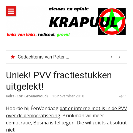
Naar
de
inhoud
springen
Gedachtenis van Peter Faber
Uniek! PVV fractiestukken
uitgelekt!
Keira (Cori Groenewoud)
18 november 2010
11
Hoorde bij ÉénVandaag
dat er interne mot is in de PVV
over de democratisering
. Brinkman wil meer
democratie, Bosma is fel tegen. Die wil zoiets absoluut
niet!