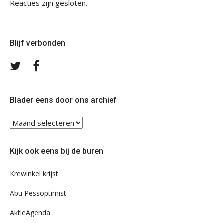
Reacties zijn gesloten.
Blijf verbonden
Volg
Volg
ons
ons
op
op
Twitter
Facebook
Blader eens door ons archief
Blader
eens
door
Kijk ook eens bij de buren
ons
archief
Krewinkel krijst
Abu Pessoptimist
AktieAgenda