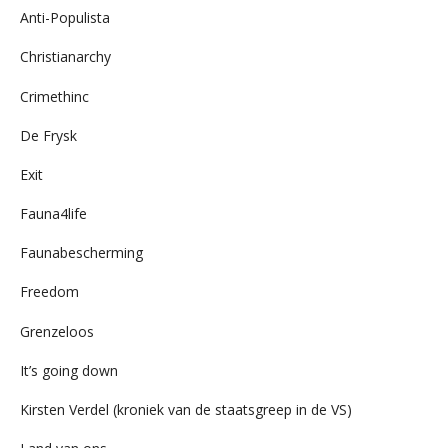
Anti-Populista
Christianarchy
Crimethinc
De Frysk
Exit
Fauna4life
Faunabescherming
Freedom
Grenzeloos
It’s going down
Kirsten Verdel (kroniek van de staatsgreep in de VS)