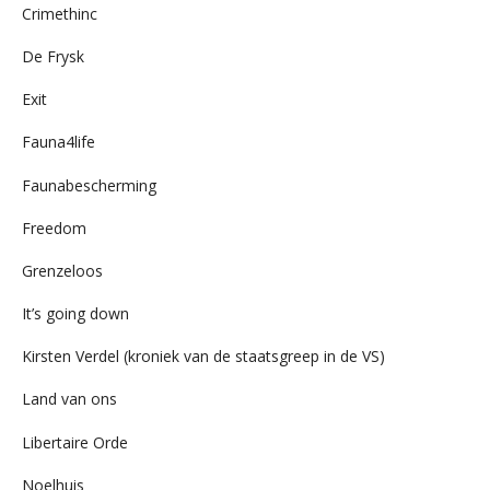
Crimethinc
De Frysk
Exit
Fauna4life
Faunabescherming
Freedom
Grenzeloos
It’s going down
Kirsten Verdel (kroniek van de staatsgreep in de VS)
Land van ons
Libertaire Orde
Noelhuis