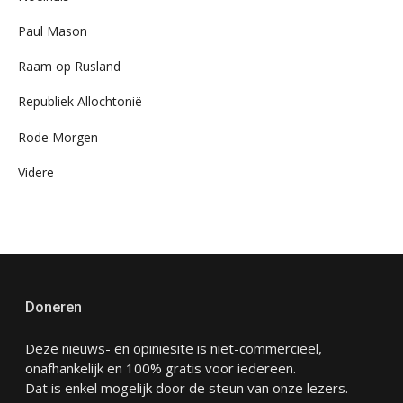
Paul Mason
Raam op Rusland
Republiek Allochtonië
Rode Morgen
Videre
Doneren
Deze nieuws- en opiniesite is niet-commercieel,
onafhankelijk en 100% gratis voor iedereen.
Dat is enkel mogelijk door de steun van onze lezers.