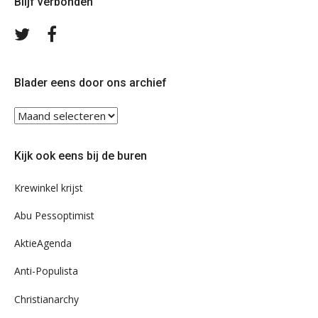
Blijf verbonden
Volg
Volg
ons
ons
op
op
Twitter
Facebook
Blader eens door ons archief
Blader
eens
door
Kijk ook eens bij de buren
ons
archief
Krewinkel krijst
Abu Pessoptimist
AktieAgenda
Anti-Populista
Christianarchy