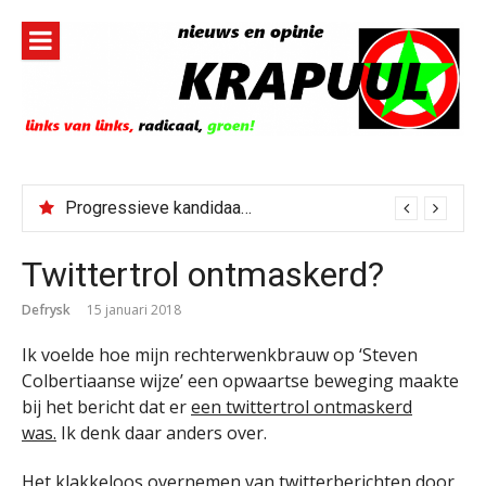
Naar
de
inhoud
springen
Progressieve kandidaat El-Sayed senaatskandidaat Michigan
Twittertrol ontmaskerd?
Defrysk
15 januari 2018
Ik voelde hoe mijn rechterwenkbrauw op ‘Steven
Colbertiaanse wijze’ een opwaartse beweging maakte
bij het bericht dat er
een twittertrol ontmaskerd
was.
Ik denk daar anders over.
Het klakkeloos overnemen van twitterberichten door