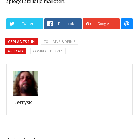
spiegel stelletje malloten.
Twitter
Facebook
Google+
GEPLAATST IN
COLUMNS &OPINIE
GETAGD
COMPLOTDENKEN
Defrysk