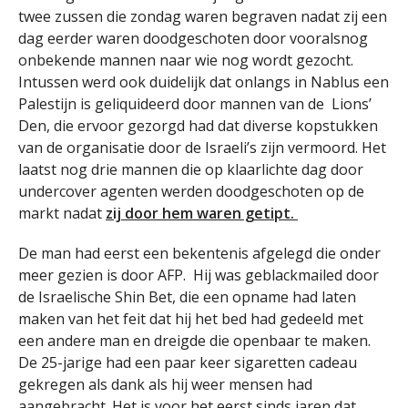
twee zussen die zondag waren begraven nadat zij een
dag eerder waren doodgeschoten door vooralsnog
onbekende mannen naar wie nog wordt gezocht.
Intussen werd ook duidelijk dat onlangs in Nablus een
Palestijn is geliquideerd door mannen van de Lions’
Den, die ervoor gezorgd had dat diverse kopstukken
van de organisatie door de Israeli’s zijn vermoord. Het
laatst nog drie mannen die op klaarlichte dag door
undercover agenten werden doodgeschoten op de
markt nadat
zij door hem waren getipt.
De man had eerst een bekentenis afgelegd die onder
meer gezien is door AFP. Hij was geblackmailed door
de Israelische Shin Bet, die een opname had laten
maken van het feit dat hij het bed had gedeeld met
een andere man en dreigde die openbaar te maken.
De 25-jarige had een paar keer sigaretten cadeau
gekregen als dank als hij weer mensen had
aangebracht. Het is voor het eerst sinds jaren dat