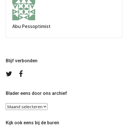
Abu Pessoptimist
Blijf verbonden
Volg
Volg
ons
ons
op
op
Twitter
Facebook
Blader eens door ons archief
Blader
eens
door
Kijk ook eens bij de buren
ons