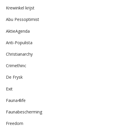
archief
Krewinkel krijst
Abu Pessoptimist
AktieAgenda
Anti-Populista
Christianarchy
Crimethinc
De Frysk
Exit
Fauna4life
Faunabescherming
Freedom