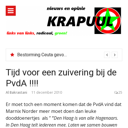
Naar
de
inhoud
springen
Bestorming Ceuta gevolg van op sociale media verspreide hoax?
Tijd voor een zuivering bij de
PvdA !!!!
Al Bakrastani
11 december 2010
25
Er moet toch een moment komen dat de PvdA vind dat
Marnix Norder meer moet doen dan leuke
dooddoenertjes als ”
“
Den Haag is van alle Hagenaars.
In Den Haag telt iedereen mee. Laten we samen bouwen