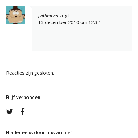
jvdheuvel
zegt:
13 december 2010 om 12:37
Reacties zijn gesloten.
Blijf verbonden
Volg
Volg
ons
ons
op
op
Twitter
Facebook
Blader eens door ons archief