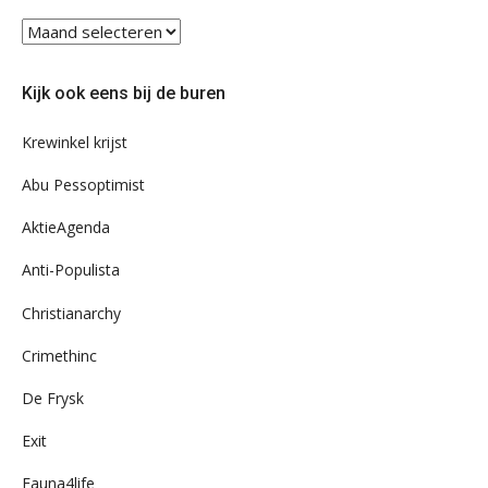
Blader
eens
door
Kijk ook eens bij de buren
ons
archief
Krewinkel krijst
Abu Pessoptimist
AktieAgenda
Anti-Populista
Christianarchy
Crimethinc
De Frysk
Exit
Fauna4life