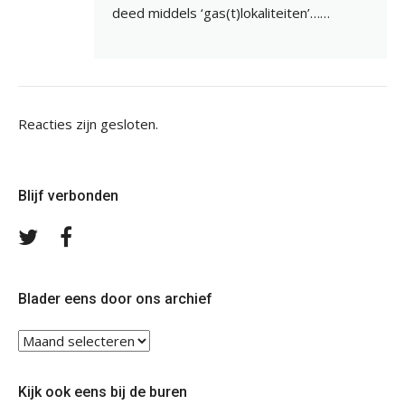
deed middels ‘gas(t)lokaliteiten’……
Reacties zijn gesloten.
Blijf verbonden
Volg
Volg
ons
ons
op
op
Twitter
Facebook
Blader eens door ons archief
Blader
eens
door
Kijk ook eens bij de buren
ons