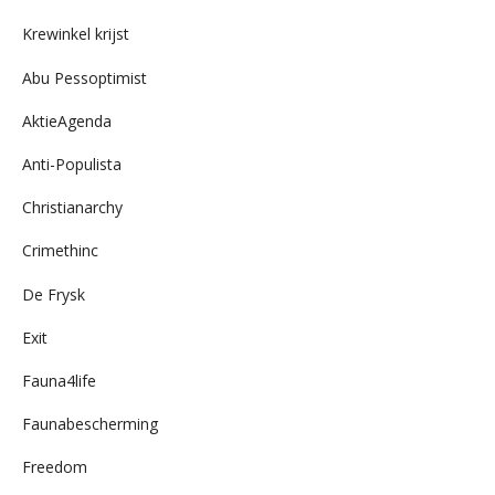
archief
Krewinkel krijst
Abu Pessoptimist
AktieAgenda
Anti-Populista
Christianarchy
Crimethinc
De Frysk
Exit
Fauna4life
Faunabescherming
Freedom