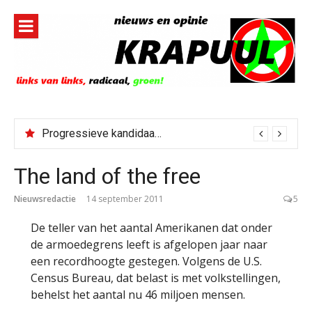
Naar
de
inhoud
springen
Progressieve kandidaat El-Sayed senaatskandidaat Michigan
The land of the free
Nieuwsredactie
14 september 2011
5
De teller van het aantal Amerikanen dat onder
de armoedegrens leeft is afgelopen jaar naar
een recordhoogte gestegen. Volgens de U.S.
Census Bureau, dat belast is met volkstellingen,
behelst het aantal nu 46 miljoen mensen.