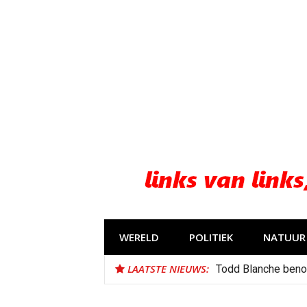
Naar
de
inhoud
springen
WERELD
POLITIEK
NATUUR 
LAATSTE NIEUWS:
Todd Blanche beno