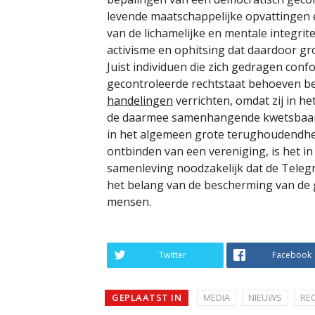
levende maatschappelijke opvattingen 
van de lichamelijke en mentale integrite
activisme en ophitsing dat daardoor gr
Juist individuen die zich gedragen con
gecontroleerde rechtstaat behoeven b
handelingen
verrichten, omdat zij in h
de daarmee samenhangende kwetsbaarhe
in het algemeen grote terughoudendhei
ontbinden van een vereniging, is het in
samenleving noodzakelijk dat de Tele
het belang van de bescherming van de 
mensen.
Twitter
Facebook
GEPLAATST IN
MEDIA
NIEUWS
RE