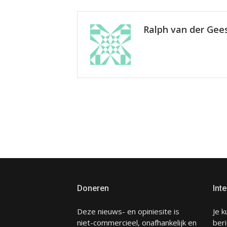
Ralph van der Gee
Doneren
Inte
Deze nieuws- en opiniesite is
Je k
niet-commercieel, onafhankelijk en
beri