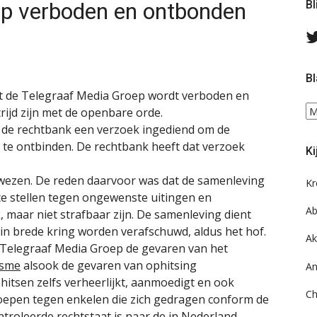
ep verboden en ontbonden
Bl
Bl
t de Telegraaf Media Groep wordt verboden en
Bl
rijd zijn met de openbare orde.
ee
j de rechtbank een verzoek ingediend om de
do
 te ontbinden. De rechtbank heeft dat verzoek
Ki
on
ar
ewezen. De reden daarvoor was dat de samenleving
Kr
r te stellen tegen ongewenste uitingen en
Ab
 maar niet strafbaar zijn. De samenleving dient
 in brede kring worden verafschuwd, aldus het hof.
Ak
 Telegraaf Media Groep de gevaren van het
isme
alsook de gevaren van ophitsing
An
phitsen zelfs verheerlijkt, aanmoedigt en ook
Ch
oepen tegen enkelen die zich gedragen conform de
troleerde rechtstaat is naar de in Nederland