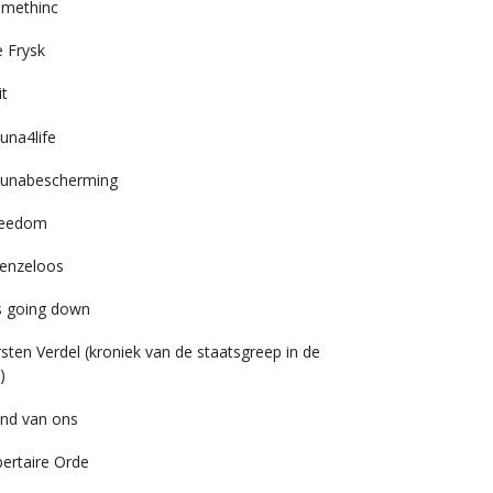
imethinc
 Frysk
it
una4life
unabescherming
reedom
enzeloos
’s going down
rsten Verdel (kroniek van de staatsgreep in de
)
nd van ons
bertaire Orde