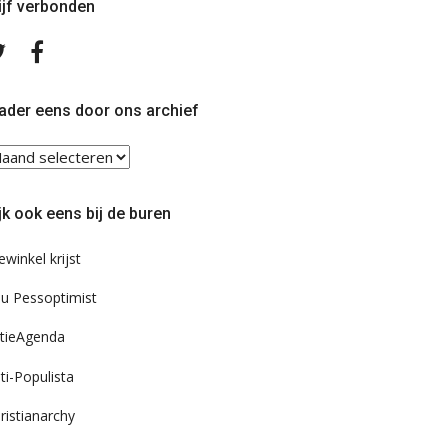
ijf verbonden
Volg
Volg
ons
ons
op
op
Twitter
Facebook
ader eens door ons archief
ader
ns
or
jk ook eens bij de buren
s
chief
ewinkel krijst
u Pessoptimist
tieAgenda
ti-Populista
ristianarchy