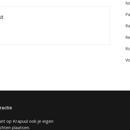
No
Pa
st
Ra
Re
R
Vi
ractie
unt op Krapuul ook je eigen
chten plaatsen.