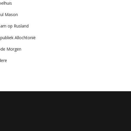
elhuis
ul Mason
am op Rusland
publiek Allochtonië
ode Morgen
dere