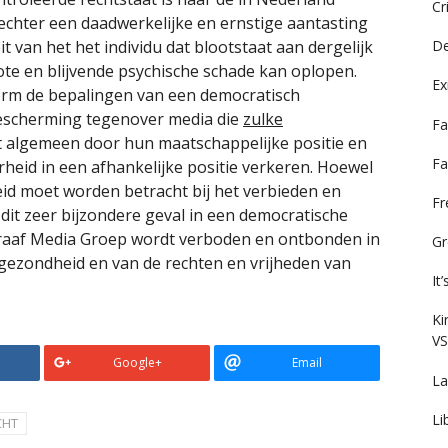
Cr
echter een daadwerkelijke en ernstige aantasting
it van het het individu dat blootstaat aan dergelijk
De
ote en blijvende psychische schade kan oplopen.
Ex
form de bepalingen van een democratisch
escherming tegenover media die
zulke
Fa
et algemeen door hun maatschappelijke positie en
Fa
id in een afhankelijke positie verkeren. Hoewel
d moet worden betracht bij het verbieden en
F
 dit zeer bijzondere geval in een democratische
graaf Media Groep wordt verboden en ontbonden in
Gr
gezondheid en van de rechten en vrijheden van
It
Ki
VS
Google+
Email
La
Li
CHT