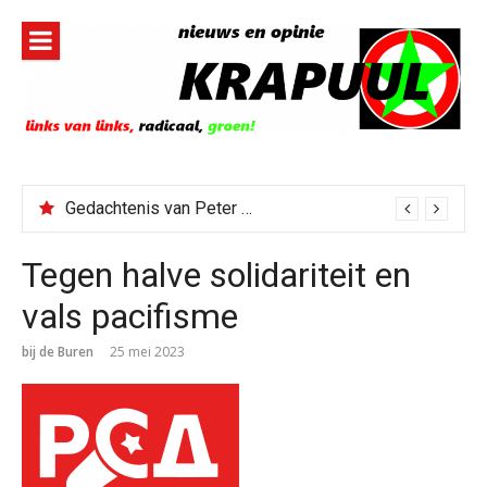
Naar
de
inhoud
springen
Gedachtenis van Peter Faber
Tegen halve solidariteit en
vals pacifisme
bij de Buren
25 mei 2023