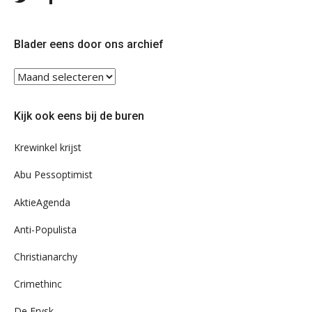
ons
ons
op
op
Twitter
Facebook
Blader eens door ons archief
Blader
eens
door
Kijk ook eens bij de buren
ons
archief
Krewinkel krijst
Abu Pessoptimist
AktieAgenda
Anti-Populista
Christianarchy
Crimethinc
De Frysk