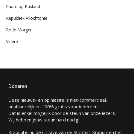
Raam op Rusland
Republiek Allochtonië
Rode Morgen
Videre
Doneren
Deze nieuws- en opiniesite is niet-commercieel,
onafhankelijk en 100% gratis voor iedereen.
Dat is enkel mogelijk door de steun van onze lezers.
Wij hebben jouw steun hard nodig!
Krapuul is nu de uitgave van de Stichting Krapuul en het