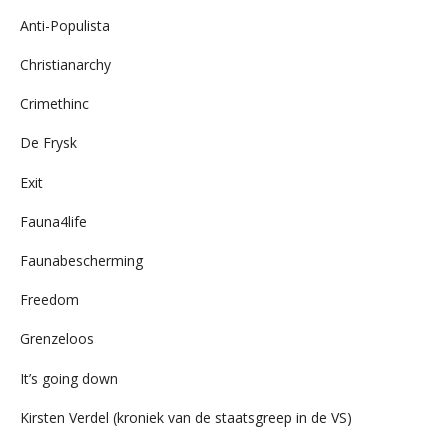
Anti-Populista
Christianarchy
Crimethinc
De Frysk
Exit
Fauna4life
Faunabescherming
Freedom
Grenzeloos
It’s going down
Kirsten Verdel (kroniek van de staatsgreep in de VS)