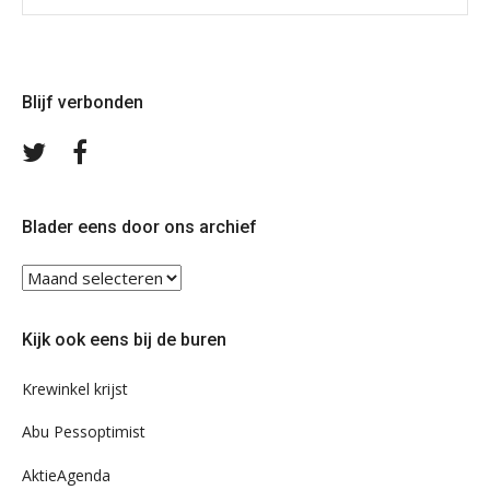
Blijf verbonden
Volg
Volg
ons
ons
op
op
Twitter
Facebook
Blader eens door ons archief
Blader
eens
door
Kijk ook eens bij de buren
ons
archief
Krewinkel krijst
Abu Pessoptimist
AktieAgenda