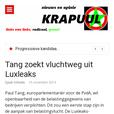
Naar
de
inhoud
springen
Progressieve kandidaat El-Sayed senaatskandidaat Michigan
Tang zoekt vluchtweg uit
Luxleaks
Sjaak Scheele
15 november 2014
Paul Tang, europarlementariër voor de PvdA, wil
openbaarheid van de belastinggegevens van
bedrijven verplichten. Dit zou een eerste stap zijn in
de aanpak van belastingvlucht. De Luxleaks-