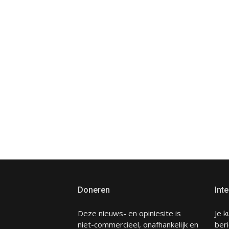
Doneren
Inte
Deze nieuws- en opiniesite is
Je k
niet-commercieel, onafhankelijk en
beri