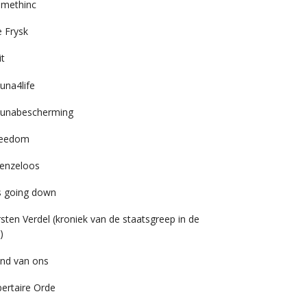
imethinc
 Frysk
it
una4life
unabescherming
reedom
enzeloos
’s going down
rsten Verdel (kroniek van de staatsgreep in de
)
nd van ons
bertaire Orde