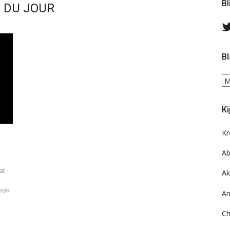
Bl
 DU JOUR
Bl
Bl
ee
do
Ki
on
ar
Kr
Ab
at
Ak
ook
An
Ch