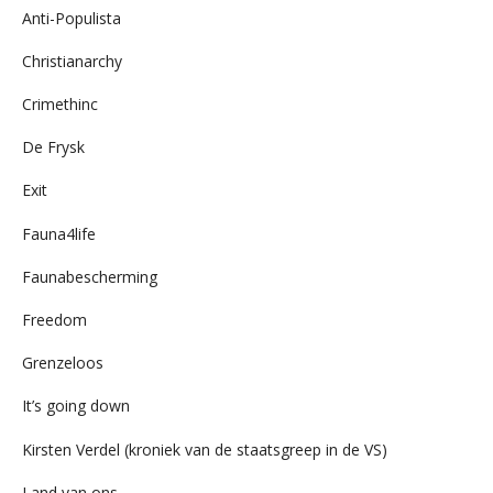
Anti-Populista
Christianarchy
Crimethinc
De Frysk
Exit
Fauna4life
Faunabescherming
Freedom
Grenzeloos
It’s going down
Kirsten Verdel (kroniek van de staatsgreep in de VS)
Land van ons