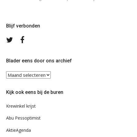
Blijf verbonden
Volg
Volg
ons
ons
op
op
Twitter
Facebook
Blader eens door ons archief
Blader
eens
door
Kijk ook eens bij de buren
ons
archief
Krewinkel krijst
Abu Pessoptimist
AktieAgenda