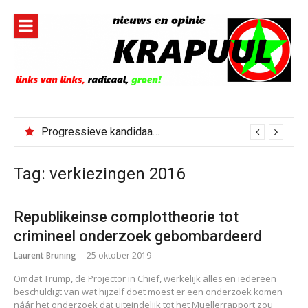
Naar
de
inhoud
springen
Progressieve kandidaat El-Sayed senaatskandidaat Michigan
Tag:
verkiezingen 2016
Republikeinse complottheorie tot
crimineel onderzoek gebombardeerd
Laurent Bruning
25 oktober 2019
Omdat Trump, de Projector in Chief, werkelijk alles en iedereen
beschuldigt van wat hijzelf doet moest er een onderzoek komen
náár het onderzoek dat uiteindelijk tot het Muellerrapport zou