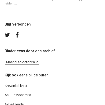
leiden.…
Blijf verbonden
Volg
Volg
ons
ons
op
op
Twitter
Facebook
Blader eens door ons archief
Blader
eens
door
Kijk ook eens bij de buren
ons
archief
Krewinkel krijst
Abu Pessoptimist
AktieAgenda