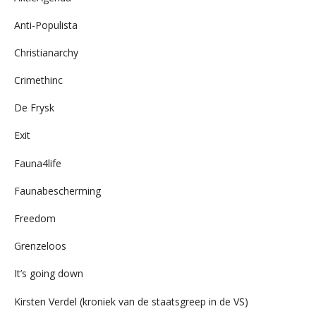
Anti-Populista
Christianarchy
Crimethinc
De Frysk
Exit
Fauna4life
Faunabescherming
Freedom
Grenzeloos
It’s going down
Kirsten Verdel (kroniek van de staatsgreep in de VS)