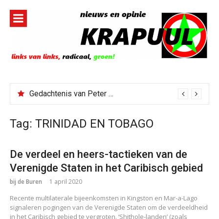
Naar
de
inhoud
springen
Gedachtenis van Peter Faber
Tag:
TRINIDAD EN TOBAGO
De verdeel en heers-tactieken van de
Verenigde Staten in het Caribisch gebied
bij de Buren
1 april 2020
Recente multilaterale bijeenkomsten in Kingston en Mar-a-Lago
signaleren pogingen van de Verenigde Staten om de verdeeldheid
in het Caribisch gebied te vergroten. ‘Shithole-landen’ (zoals