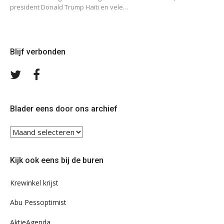
president Donald Trump Haïti en vele…
Blijf verbonden
Volg
Volg
ons
ons
op
op
Twitter
Facebook
Blader eens door ons archief
Blader
eens
door
Kijk ook eens bij de buren
ons
archief
Krewinkel krijst
Abu Pessoptimist
AktieAgenda