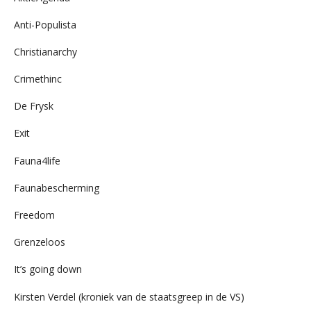
Anti-Populista
Christianarchy
Crimethinc
De Frysk
Exit
Fauna4life
Faunabescherming
Freedom
Grenzeloos
It’s going down
Kirsten Verdel (kroniek van de staatsgreep in de VS)