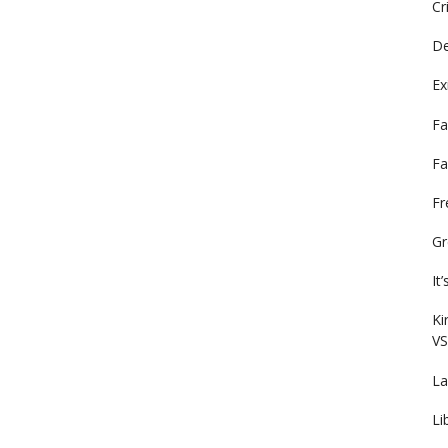
Cr
De
Ex
Fa
Fa
F
Gr
It
Ki
VS
La
Li