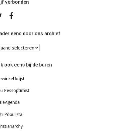
ijf verbonden
Volg
Volg
ons
ons
op
op
Twitter
Facebook
ader eens door ons archief
ader
ns
or
jk ook eens bij de buren
s
chief
ewinkel krijst
u Pessoptimist
tieAgenda
ti-Populista
ristianarchy