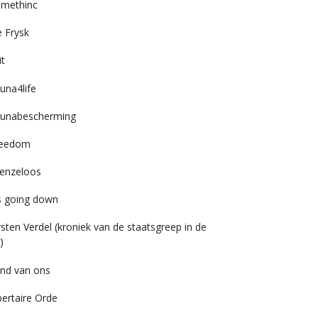
imethinc
 Frysk
it
una4life
unabescherming
reedom
enzeloos
’s going down
rsten Verdel (kroniek van de staatsgreep in de
)
nd van ons
bertaire Orde