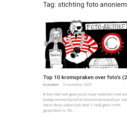
Tag:
stichting foto anoniem
Top 10 kromspraken over foto’s (2
Inzenders
5 november 2023
Ik ben dan wel geen jurist maar iedereen met ee
beetje moreel besef en boerenverstand kan zie
dat in deze zaken [zie deel 1; red] geen recht
gesproken is. Als…