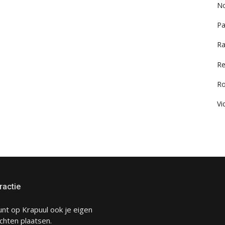
No
Pa
Ra
Re
R
Vi
ractie
unt op Krapuul ook je eigen
chten plaatsen.