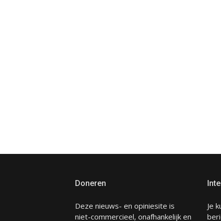
Doneren
Inte
Deze nieuws- en opiniesite is
Je k
niet-commercieel, onafhankelijk en
beri