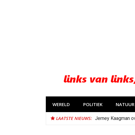
Naar
de
inhoud
springen
WERELD
POLITIEK
NATUUR 
LAATSTE NIEUWS:
Jerney Kaagman o