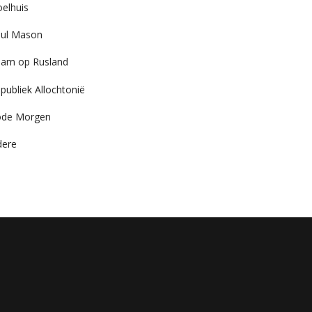
elhuis
ul Mason
am op Rusland
publiek Allochtonië
ode Morgen
dere