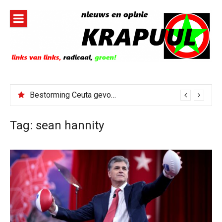
Naar
de
inhoud
springen
Bestorming Ceuta gevolg van op sociale media verspreide hoax?
Tag:
sean hannity