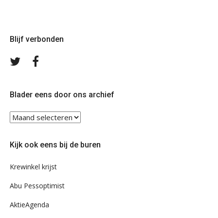
Blijf verbonden
Volg
Volg
ons
ons
op
op
Twitter
Facebook
Blader eens door ons archief
Blader
eens
door
Kijk ook eens bij de buren
ons
archief
Krewinkel krijst
Abu Pessoptimist
AktieAgenda