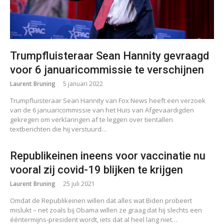
Trumpfluisteraar Sean Hannity gevraagd
voor 6 januaricommissie te verschijnen
Laurent Bruning
5 januari 2022
Trumpfluisteraar Sean Hannity van Fox News heeft een verzoek
van de 6 januaricommissie van het Huis van Afgevaardigden
gekregen om verklaringen af te leggen over tientallen
textberichten die hij verstuurd…
Republikeinen ineens voor vaccinatie nu
vooral zij covid-19 blijken te krijgen
Laurent Bruning
25 juli 2021
Omdat de Republikeinen willen dat alles wat Biden probeert
mislukt – net zoals bij Obama willen ze graag dat hij slechts een
ééntermijns-president wordt, iets dat al heel lang niet…