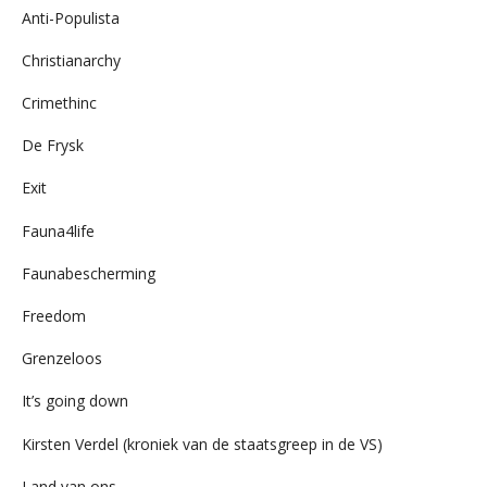
Anti-Populista
Christianarchy
Crimethinc
De Frysk
Exit
Fauna4life
Faunabescherming
Freedom
Grenzeloos
It’s going down
Kirsten Verdel (kroniek van de staatsgreep in de VS)
Land van ons