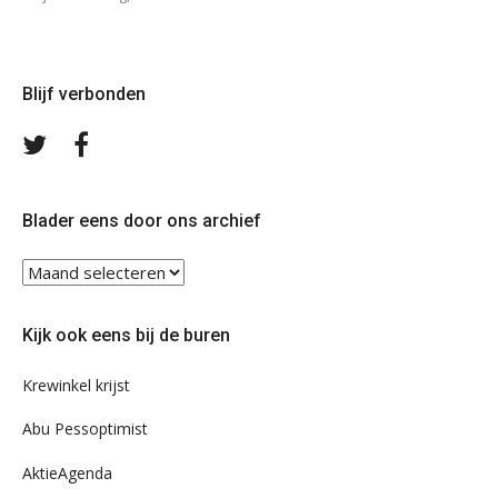
Blijf verbonden
Volg
Volg
ons
ons
op
op
Twitter
Facebook
Blader eens door ons archief
Blader
eens
door
Kijk ook eens bij de buren
ons
archief
Krewinkel krijst
Abu Pessoptimist
AktieAgenda