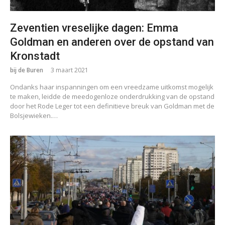
Zeventien vreselijke dagen: Emma
Goldman en anderen over de opstand van
Kronstadt
bij de Buren
3 maart 2021
Ondanks haar inspanningen om een vreedzame uitkomst mogelijk
te maken, leidde de meedogenloze onderdrukking van de opstand
door het Rode Leger tot een definitieve breuk van Goldman met de
Bolsjewieken.…