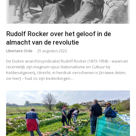
Rudolf Rocker over het geloof in de
almacht van de revolutie
Libertaire Orde
25 augustus 2022
De Duitse anarchosyndicalist Rudolf Rocker (1873-1958) – waarvan
recentelijk zijn magnum opus Nationalisme en Cultuur bij
Kelderuitgeverij, Utrecht, in herdruk verschenen is [in twee delen,
zie hier] – had zo zijn bedenkingen…