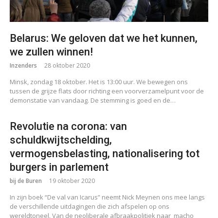
Belarus: We geloven dat we het kunnen,
we zullen winnen!
Inzenders
28 oktober 2020
Minsk, zondag 18 oktober. Het is 13:00 uur. We bewegen ons
tussen de grijze flats door richting een voorverzamelpunt voor de
demonstatie van vandaag. De stemming is goed en de…
Revolutie na corona: van
schuldkwijtschelding,
vermogensbelasting, nationalisering tot
burgers in parlement
bij de Buren
19 oktober 2020
In zijn boek “De val van Icarus” neemt Nick Meynen ons mee langs
de verschillende uitdagingen die zich afspelen op ons
wereldtoneel. Van de neoliberale afbraakpolitiek naar macho