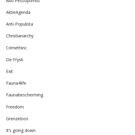
Abu Pessoptimist
AktieAgenda
Anti-Populista
Christianarchy
Crimethinc
De Frysk
Exit
Fauna4life
Faunabescherming
Freedom
Grenzeloos
It’s going down