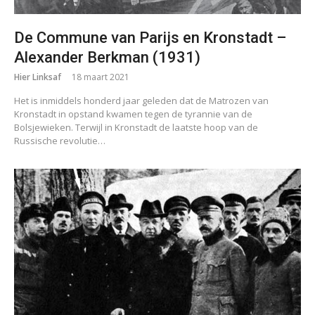
De Commune van Parijs en Kronstadt –
Alexander Berkman (1931)
Hier Linksaf
18 maart 2021
Het is inmiddels honderd jaar geleden dat de Matrozen van
Kronstadt in opstand kwamen tegen de tyrannie van de
Bolsjewieken. Terwijl in Kronstadt de laatste hoop van de
Russische revolutie…