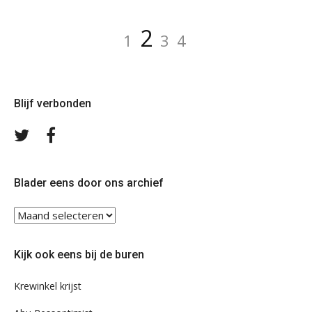
Berichten
Pagina
Pagina
Pagina
Pagina
2
1
3
4
paginering
Blijf verbonden
Volg
Volg
ons
ons
op
op
Twitter
Facebook
Blader eens door ons archief
Blader
eens
door
Kijk ook eens bij de buren
ons
archief
Krewinkel krijst