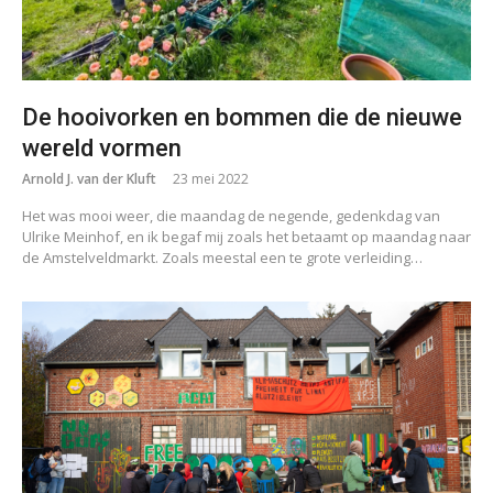
De hooivorken en bommen die de nieuwe
wereld vormen
Arnold J. van der Kluft
23 mei 2022
Het was mooi weer, die maandag de negende, gedenkdag van
Ulrike Meinhof, en ik begaf mij zoals het betaamt op maandag naar
de Amstelveldmarkt. Zoals meestal een te grote verleiding…