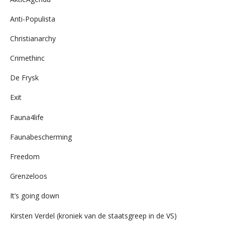
Anti-Populista
Christianarchy
Crimethinc
De Frysk
Exit
Fauna4life
Faunabescherming
Freedom
Grenzeloos
It’s going down
Kirsten Verdel (kroniek van de staatsgreep in de VS)