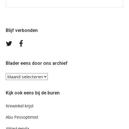
Blijf verbonden
Volg
Volg
ons
ons
op
op
Twitter
Facebook
Blader eens door ons archief
Blader
eens
door
Kijk ook eens bij de buren
ons
archief
Krewinkel krijst
Abu Pessoptimist
AktieAgenda