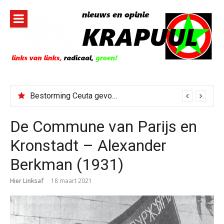
Naar
de
inhoud
springen
Bestorming Ceuta gevolg van op sociale media verspreide hoax?
De Commune van Parijs en
Kronstadt – Alexander
Berkman (1931)
Hier Linksaf
18 maart 2021