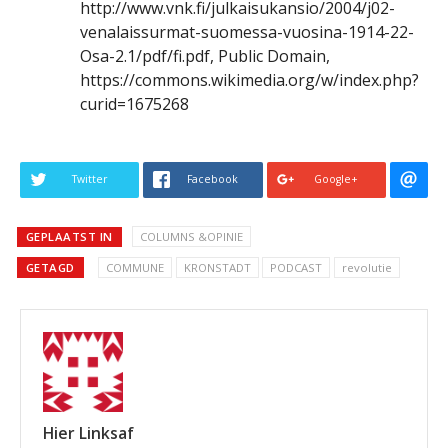
http://www.vnk.fi/julkaisukansio/2004/j02-
venalaissurmat-suomessa-vuosina-1914-22-
Osa-2.1/pdf/fi.pdf, Public Domain,
https://commons.wikimedia.org/w/index.php?
curid=1675268
Twitter
Facebook
Google+
GEPLAATST IN
COLUMNS &OPINIE
GETAGD
COMMUNE
KRONSTADT
PODCAST
revolutie
Hier Linksaf