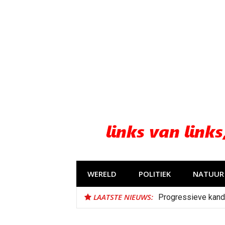
Naar
de
inhoud
springen
WERELD
POLITIEK
NATUUR 
LAATSTE NIEUWS:
Progressieve kand