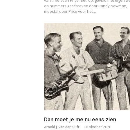
van (The) Alan Price (Set) op, gevuld met eigen w
en nummers geschreven door Randy Newman,
meestal door Price voor het…
Dan moet je me nu eens zien
Arnold J. van der Kluft
10 oktober 2020