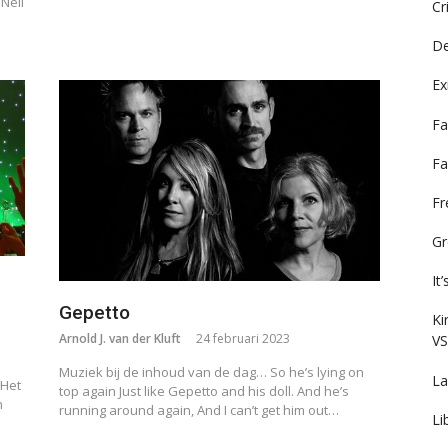
Neil
Cr
De
Ex
Fa
Fa
F
Gr
It
Gepetto
Ki
Arnold J. van der Kluft
24 februari 2023
VS
Muziek bij de inhoud van de dag… So he’s lying on
La
 Het
top again Just like Gepetto and his doll. And he’s
n
running around again, And I can’t get him out…
Li