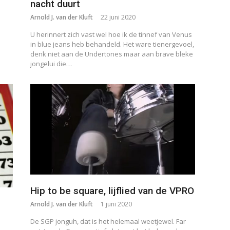
nacht duurt
Arnold J. van der Kluft
22 juni 2020
d
U herinnert zich vast wel hoe ik de tinnef van Venus
in blue jeans heb behandeld. Het ware tienergevoel,
denk niet aan de Undertones maar aan brave bleke
jongelui die…
Hip to be square, lijflied van de VPRO
Arnold J. van der Kluft
1 juni 2020
De SGP jonguh, dat is het helemaal weetjewel. Far