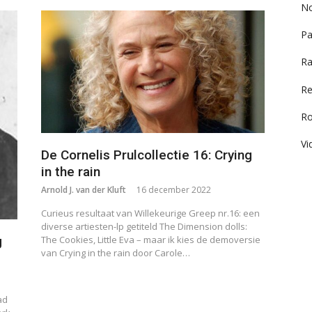
No
Pa
Ra
Re
R
Vi
De Cornelis Prulcollectie 16: Crying
in the rain
Arnold J. van der Kluft
16 december 2022
Curieus resultaat van Willekeurige Greep nr.16: een
diverse artiesten-lp getiteld The Dimension dolls:
The Cookies, Little Eva – maar ik kies de demoversie
g
van Crying in the rain door Carole…
ad