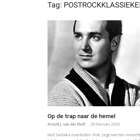
Tag:
POSTROCKKLASSIEKE
Op de trap naar de hemel
Arnold J. van der Kluft
28 februari 2026
Neil Sedaka overleden. Rob zegt niet ten onrech