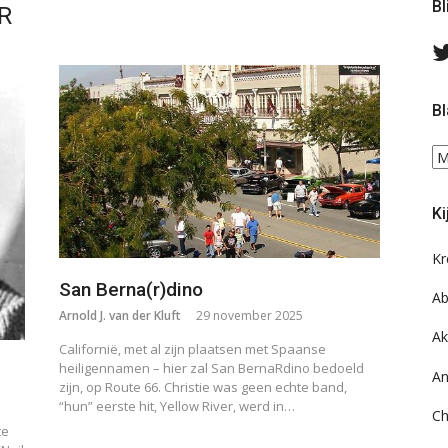
Bl
R
Bl
Bl
ee
do
Ki
on
ar
Kr
San Berna(r)dino
Ab
Arnold J. van der Kluft
29 november 2025
Ak
Californië, met al zijn plaatsen met Spaanse
heiligennamen – hier zal San BernaRdino bedoeld
An
zijn, op Route 66. Christie was geen echte band,
“hun” eerste hit, Yellow River, werd in…
Ch
te