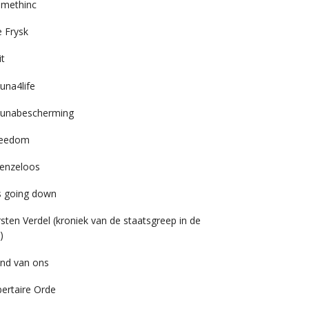
imethinc
 Frysk
it
una4life
unabescherming
reedom
enzeloos
’s going down
rsten Verdel (kroniek van de staatsgreep in de
)
nd van ons
bertaire Orde