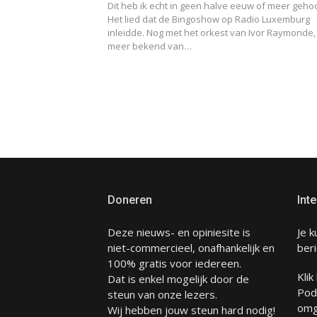
Dit heb ik echt in geen halve eeuw of meer geho
Het lied dat de Bingoshow op Radio Luxemburg
inleidde. Nog met het orkest van Ivor Raymonde,
meer bekend van…
Berichten
paginering
Doneren
Inte
Deze nieuws- en opiniesite is
Je k
niet-commercieel, onafhankelijk en
beri
100% gratis voor iedereen.
Klik
Dat is enkel mogelijk door de
Pod
steun van onze lezers.
omg
Wij hebben jouw steun hard nodig!