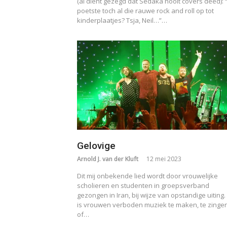
(al dient gezegd dat Sedaka nooit covers deed): “
poetste toch al die rauwe rock and roll op tot
kinderplaatjes? Tsja, Neil…”…
Gelovige
Arnold J. van der Kluft
12 mei 2023
Dit mij onbekende lied wordt door vrouwelijke
scholieren en studenten in groepsverband
gezongen in Iran, bij wijze van opstandige uiting.
is vrouwen verboden muziek te maken, te zinge
of…