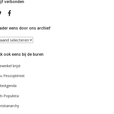
ijf verbonden
Volg
Volg
ons
ons
op
op
Twitter
Facebook
ader eens door ons archief
ader
ns
or
jk ook eens bij de buren
s
chief
ewinkel krijst
u Pessoptimist
tieAgenda
ti-Populista
ristianarchy