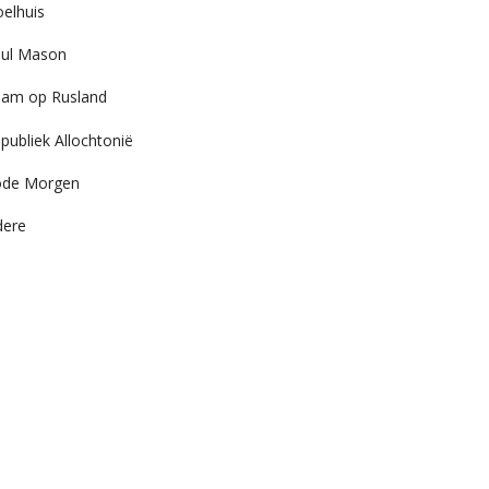
elhuis
ul Mason
am op Rusland
publiek Allochtonië
ode Morgen
dere