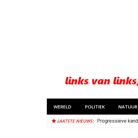
Naar
de
inhoud
springen
WERELD
POLITIEK
NATUUR 
LAATSTE NIEUWS:
Progressieve kand