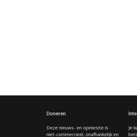
Doneren
Inte
Deze nieuws- en opiniesite is
Je k
niet-commercieel, onafhankelijk en
beri