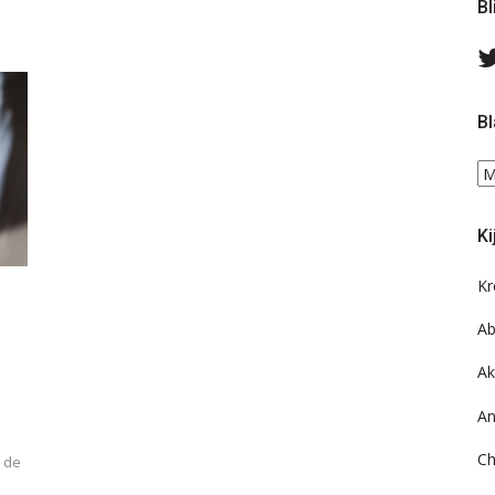
Bl
Bl
Bl
ee
do
Ki
on
ar
Kr
Ab
Ak
An
e
Ch
n de