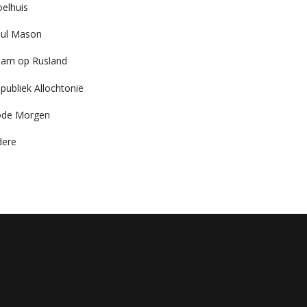
elhuis
ul Mason
am op Rusland
publiek Allochtonië
ode Morgen
dere