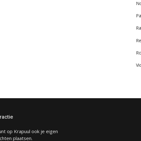
No
Pa
Ra
Re
R
Vi
ractie
unt op Krapuul ook je eigen
chten plaatsen.