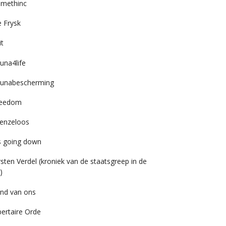
imethinc
 Frysk
it
una4life
unabescherming
reedom
enzeloos
’s going down
rsten Verdel (kroniek van de staatsgreep in de
)
nd van ons
bertaire Orde