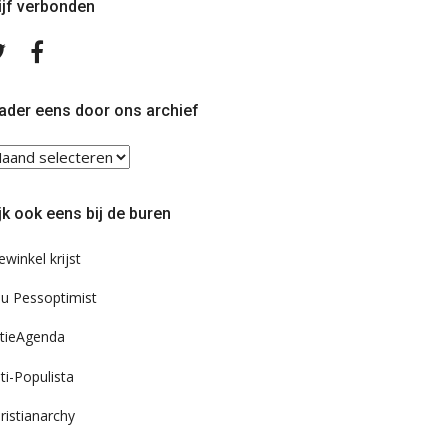
ijf verbonden
Volg
Volg
ons
ons
op
op
Twitter
Facebook
ader eens door ons archief
ader
ns
or
jk ook eens bij de buren
s
chief
ewinkel krijst
u Pessoptimist
tieAgenda
ti-Populista
ristianarchy