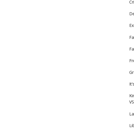
Cr
De
Ex
Fa
Fa
F
Gr
It
Ki
VS
La
Li