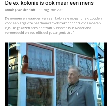
De ex-kolonie is ook maar een mens
Arnold J. van der Kluft
11 augustus 2021
De normen en waarden van een koloniale mogendheid zouden
voor een argeloze beschouwer volstrekt ondoorzichtig moeten
zijn. De gekozen president van Suriname is in Nederland
veroordeeld en zou officieel gevangenisstraf…