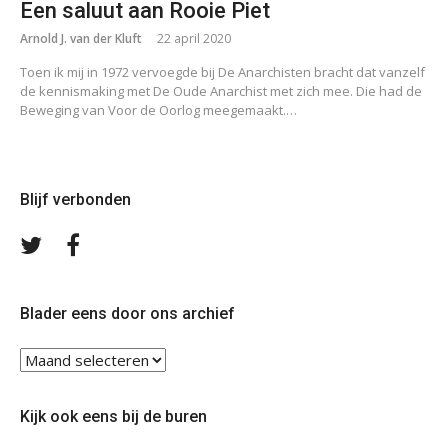
Een saluut aan Rooie Piet
Arnold J. van der Kluft
22 april 2020
Toen ik mij in 1972 vervoegde bij De Anarchisten bracht dat vanzelf
de kennismaking met De Oude Anarchist met zich mee. Die had de
Beweging van Voor de Oorlog meegemaakt.…
Blijf verbonden
Volg
Volg
ons
ons
op
op
Twitter
Facebook
Blader eens door ons archief
Blader
eens
door
Kijk ook eens bij de buren
ons
archief