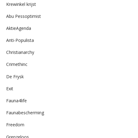
Krewinkel krijst
Abu Pessoptimist
AktieAgenda
Anti-Populista
Christianarchy
Crimethinc
De Frysk
Exit
Fauna4life
Faunabescherming
Freedom
Grenzeloos