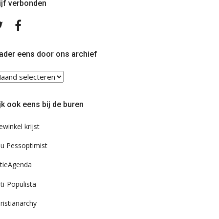
ijf verbonden
Volg
Volg
ons
ons
op
op
Twitter
Facebook
ader eens door ons archief
ader
ns
or
jk ook eens bij de buren
s
chief
ewinkel krijst
u Pessoptimist
tieAgenda
ti-Populista
ristianarchy