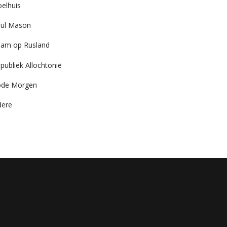
elhuis
ul Mason
am op Rusland
publiek Allochtonië
ode Morgen
dere