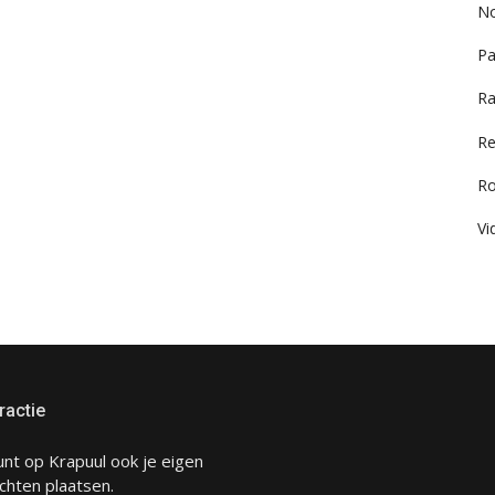
No
Pa
Ra
Re
R
Vi
ractie
unt op Krapuul ook je eigen
chten plaatsen.