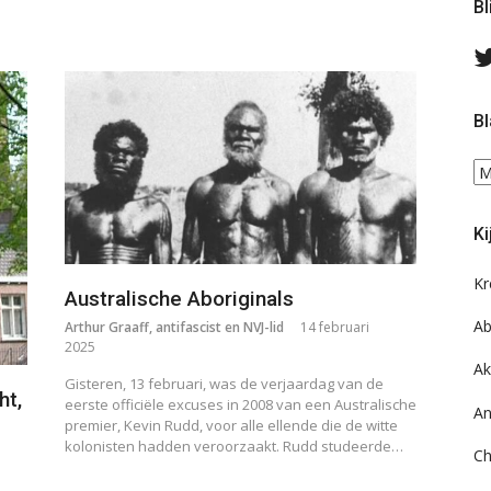
Bl
Bl
Bl
ee
do
Ki
on
ar
Kr
Australische Aboriginals
Ab
Arthur Graaff, antifascist en NVJ-lid
14 februari
2025
Ak
Gisteren, 13 februari, was de verjaardag van de
ht,
eerste officiële excuses in 2008 van een Australische
An
premier, Kevin Rudd, voor alle ellende die de witte
kolonisten hadden veroorzaakt. Rudd studeerde…
Ch