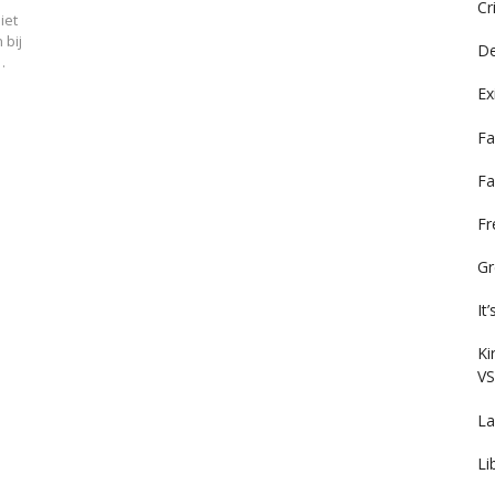
Cr
iet
 bij
De
…
Ex
Fa
Fa
F
Gr
It
Ki
VS
La
Li