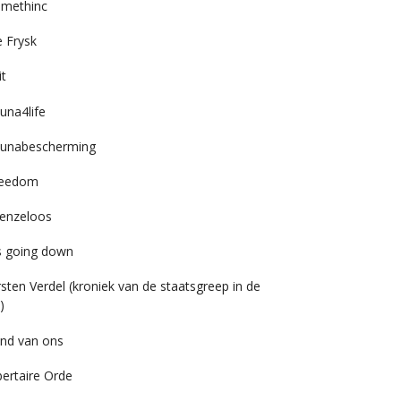
imethinc
 Frysk
it
una4life
unabescherming
reedom
enzeloos
’s going down
rsten Verdel (kroniek van de staatsgreep in de
)
nd van ons
bertaire Orde