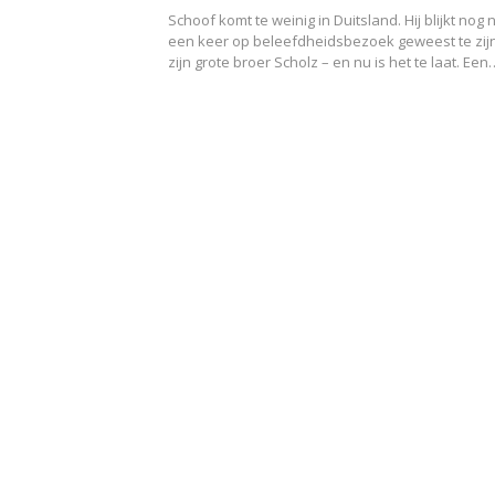
Schoof komt te weinig in Duitsland. Hij blijkt nog n
een keer op beleefdheidsbezoek geweest te zijn
zijn grote broer Scholz – en nu is het te laat. Een