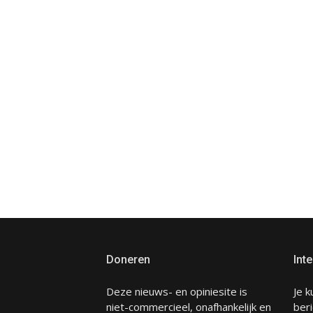
Doneren
Inte
Deze nieuws- en opiniesite is
Je k
niet-commercieel, onafhankelijk en
beri