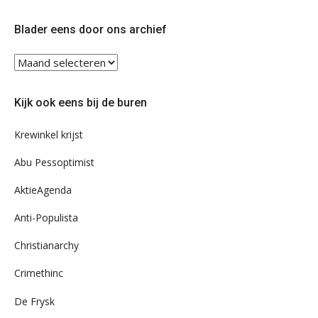
op
op
Twitter
Facebook
Blader eens door ons archief
Blader
eens
door
Kijk ook eens bij de buren
ons
archief
Krewinkel krijst
Abu Pessoptimist
AktieAgenda
Anti-Populista
Christianarchy
Crimethinc
De Frysk