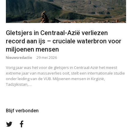
Gletsjers in Centraal-Azië verliezen
record aan ijs – cruciale waterbron voor
miljoenen mensen
Nieuwsredactie
29 mei 2026
Vorig jaar was het voor de gletsjers in Centraal-Azië het meest
extreme jaar van massaverlies ooit, stelt een internationale studie
onder leiding van de VUB. Miljoenen mensen in Kirgizië,
Tadzjikistan,…
Blijf verbonden
Volg
Volg
ons
ons