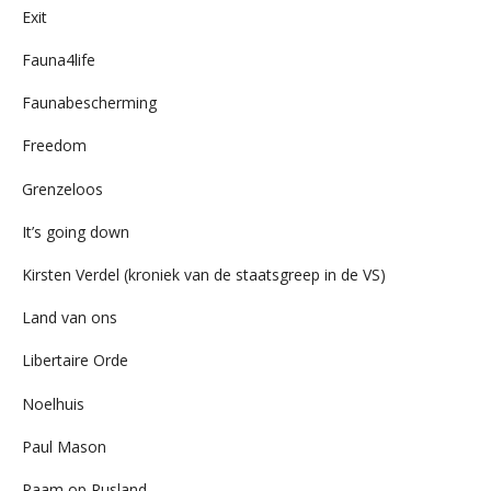
Exit
Fauna4life
Faunabescherming
Freedom
Grenzeloos
It’s going down
Kirsten Verdel (kroniek van de staatsgreep in de VS)
Land van ons
Libertaire Orde
Noelhuis
Paul Mason
Raam op Rusland