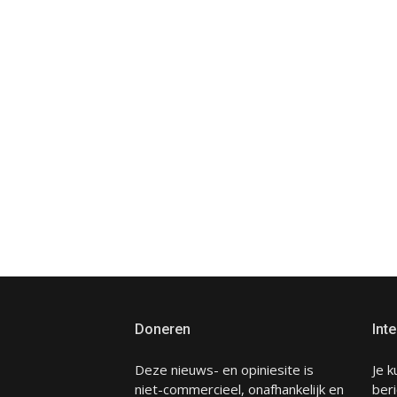
Doneren
Inte
Deze nieuws- en opiniesite is
Je k
niet-commercieel, onafhankelijk en
beri