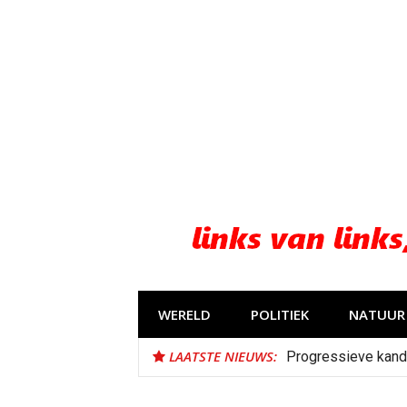
Naar
de
inhoud
springen
WERELD
POLITIEK
NATUUR 
LAATSTE NIEUWS:
Progressieve kand