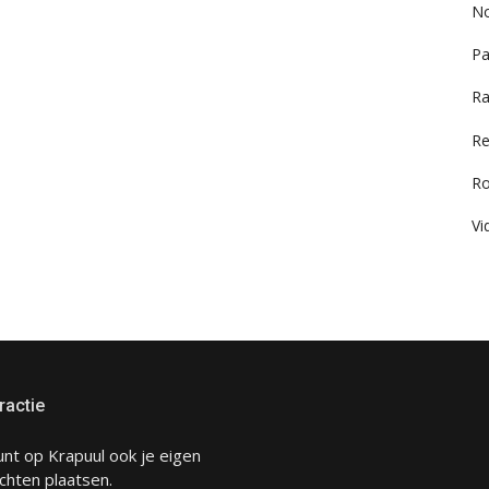
No
Pa
Ra
Re
R
Vi
ractie
unt op Krapuul ook je eigen
chten plaatsen.