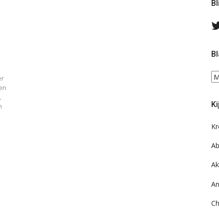
Bl
Bl
Bl
er
ee
en
do
,
Ki
n
on
ar
Kr
Ab
Ak
An
Ch