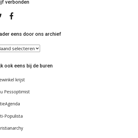
ijf verbonden
Volg
Volg
ons
ons
op
op
Twitter
Facebook
ader eens door ons archief
ader
ns
or
jk ook eens bij de buren
s
chief
ewinkel krijst
u Pessoptimist
tieAgenda
ti-Populista
ristianarchy