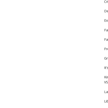
Cr
De
Ex
Fa
Fa
F
Gr
It
Ki
VS
La
Li