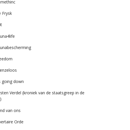
imethinc
 Frysk
it
una4life
unabescherming
reedom
enzeloos
’s going down
rsten Verdel (kroniek van de staatsgreep in de
)
nd van ons
bertaire Orde