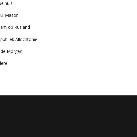
elhuis
ul Mason
am op Rusland
publiek Allochtonië
ode Morgen
dere