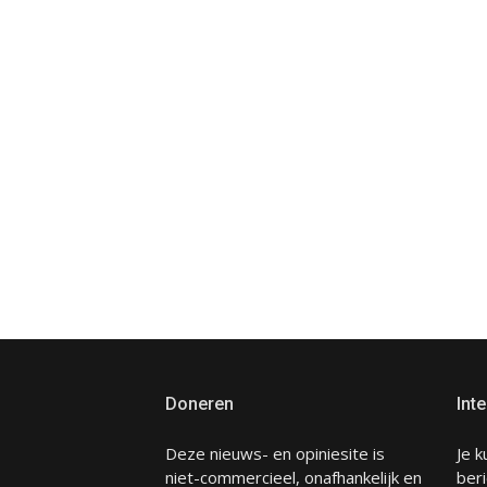
Doneren
Inte
Deze nieuws- en opiniesite is
Je k
niet-commercieel, onafhankelijk en
beri