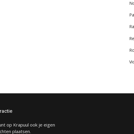
No
Pa
Ra
Re
R
Vi
ractie
unt op Krapuul ook je eigen
chten plaatsen.