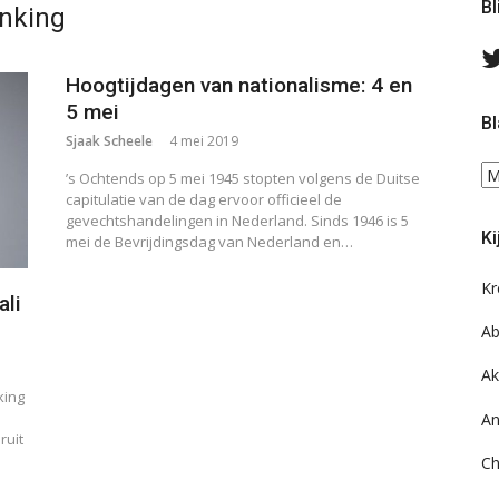
Bl
nking
Hoogtijdagen van nationalisme: 4 en
5 mei
Bl
Sjaak Scheele
4 mei 2019
Bl
’s Ochtends op 5 mei 1945 stopten volgens de Duitse
ee
capitulatie van de dag ervoor officieel de
do
gevechtshandelingen in Nederland. Sinds 1946 is 5
Ki
mei de Bevrijdingsdag van Nederland en…
on
ar
Kr
ali
Ab
Ak
king
An
ruit
Ch