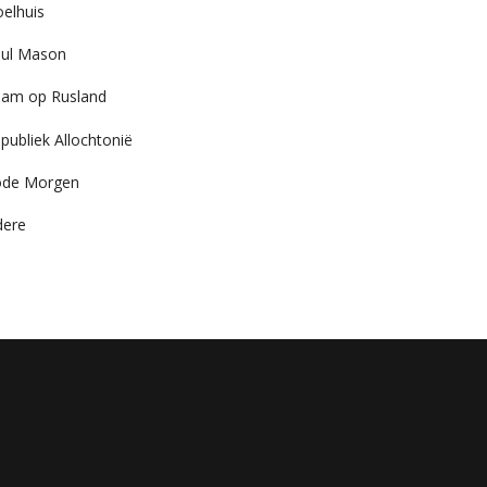
elhuis
ul Mason
am op Rusland
publiek Allochtonië
ode Morgen
dere