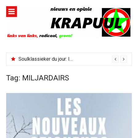
Naar
de
inhoud
springen
Soulklassieker du jour: I Wish It Would Rain
Tag:
MILJARDAIRS