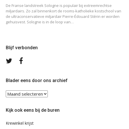
De Franse landstreek Sologne is populair bij extreemrechtse
miljardairs. Zo zal binnenkort de rooms-katholieke kostschool van
de ultraconservatieve miljardair Pierre-Édouard Stérin er worden
gehuisvest. Sologne is in de loop van…
Blijf verbonden
Volg
Volg
ons
ons
op
op
Twitter
Facebook
Blader eens door ons archief
Blader
eens
door
Kijk ook eens bij de buren
ons
archief
Krewinkel krijst