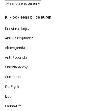
Blader
eens
door
Kijk ook eens bij de buren
ons
archief
Krewinkel krijst
Abu Pessoptimist
AktieAgenda
Anti-Populista
Christianarchy
Crimethinc
De Frysk
Exit
Fauna4life