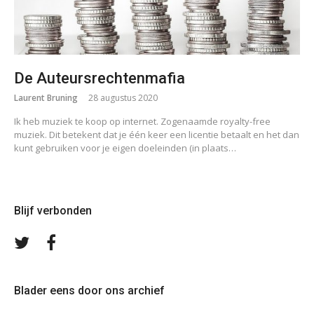
De Auteursrechtenmafia
Laurent Bruning
28 augustus 2020
Ik heb muziek te koop op internet. Zogenaamde royalty-free
muziek. Dit betekent dat je één keer een licentie betaalt en het dan
kunt gebruiken voor je eigen doeleinden (in plaats…
Blijf verbonden
Volg
Volg
ons
ons
op
op
Twitter
Facebook
Blader eens door ons archief