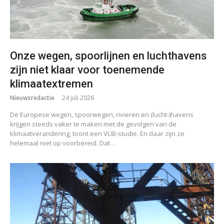
Onze wegen, spoorlijnen en luchthavens
zijn niet klaar voor toenemende
klimaatextremen
Nieuwsredactie
24 juli 2026
De Europese wegen, spoorwegen, rivieren en (lucht-)havens
krijgen steeds vaker te maken met de gevolgen van de
klimaatverandering, toont een VUB-studie. En daar zijn ze
helemaal niet op voorbereid. Dat…