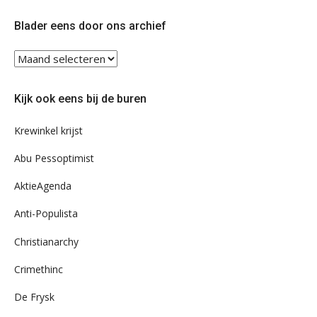
op
op
Twitter
Facebook
Blader eens door ons archief
Blader
eens
door
Kijk ook eens bij de buren
ons
archief
Krewinkel krijst
Abu Pessoptimist
AktieAgenda
Anti-Populista
Christianarchy
Crimethinc
De Frysk