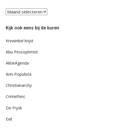
Blader
eens
door
Kijk ook eens bij de buren
ons
archief
Krewinkel krijst
Abu Pessoptimist
AktieAgenda
Anti-Populista
Christianarchy
Crimethinc
De Frysk
Exit