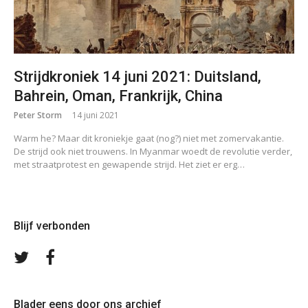
Strijdkroniek 14 juni 2021: Duitsland,
Bahrein, Oman, Frankrijk, China
Peter Storm
14 juni 2021
Warm he? Maar dit kroniekje gaat (nog?) niet met zomervakantie.
De strijd ook niet trouwens. In Myanmar woedt de revolutie verder,
met straatprotest en gewapende strijd. Het ziet er erg…
Blijf verbonden
Volg
Volg
ons
ons
op
op
Twitter
Facebook
Blader eens door ons archief