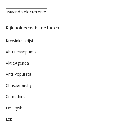
Blader
eens
door
Kijk ook eens bij de buren
ons
archief
Krewinkel krijst
Abu Pessoptimist
AktieAgenda
Anti-Populista
Christianarchy
Crimethinc
De Frysk
Exit