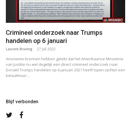
Crimineel onderzoek naar Trumps
handelen op 6 januari
Laurent Bruning
27 juli 2022
Anonieme bronnen hebben gelekt dat het Amerikaanse Ministerie
van Justitie nu wel degelijk een direct crimineel onderzoek naar
Donald Trumps handelen op 6 januari 2021 heeft lopen (achter een
betaalmuur…
Blijf verbonden
Volg
Volg
ons
ons
op
op
Twitter
Facebook