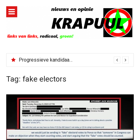
Naar
de
inhoud
springen
Progressieve kandidaat El-Sayed senaatskandidaat Michigan
Tag:
fake electors