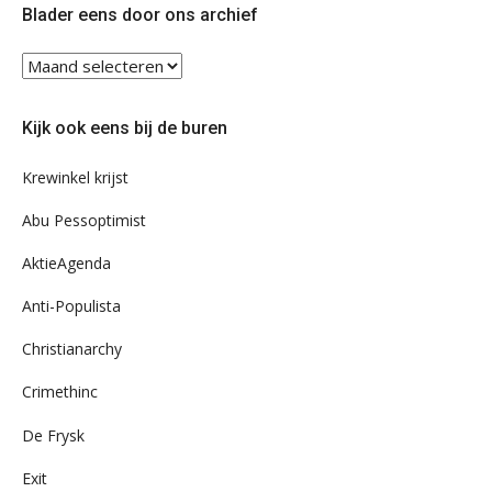
Blader eens door ons archief
Blader
eens
door
Kijk ook eens bij de buren
ons
archief
Krewinkel krijst
Abu Pessoptimist
AktieAgenda
Anti-Populista
Christianarchy
Crimethinc
De Frysk
Exit