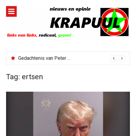
Naar
de
inhoud
springen
Gedachtenis van Peter Faber
Tag:
ertsen