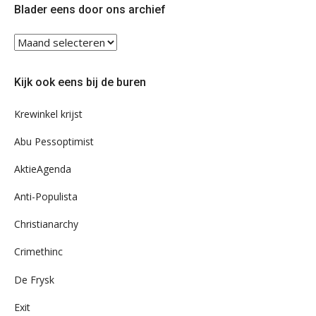
Blader eens door ons archief
Blader
eens
door
Kijk ook eens bij de buren
ons
archief
Krewinkel krijst
Abu Pessoptimist
AktieAgenda
Anti-Populista
Christianarchy
Crimethinc
De Frysk
Exit