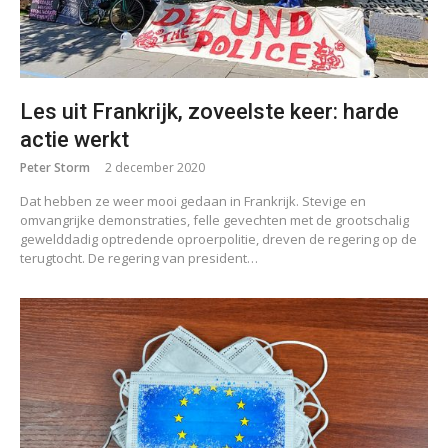
Les uit Frankrijk, zoveelste keer: harde
actie werkt
Peter Storm
2 december 2020
Dat hebben ze weer mooi gedaan in Frankrijk. Stevige en
omvangrijke demonstraties, felle gevechten met de grootschalig
gewelddadig optredende oproerpolitie, dreven de regering op de
terugtocht. De regering van president…