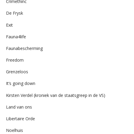
Crimethinc
De Frysk
Exit
Fauna4life
Faunabescherming
Freedom
Grenzeloos
It’s going down
Kirsten Verdel (kroniek van de staatsgreep in de VS)
Land van ons
Libertaire Orde
Noelhuis