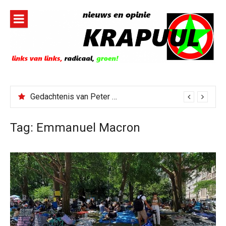
Naar
de
inhoud
springen
Gedachtenis van Peter Faber
Tag:
Emmanuel Macron