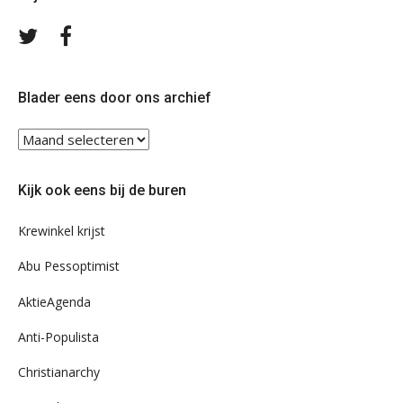
Volg
Volg
ons
ons
op
op
Twitter
Facebook
Blader eens door ons archief
Blader
eens
door
Kijk ook eens bij de buren
ons
archief
Krewinkel krijst
Abu Pessoptimist
AktieAgenda
Anti-Populista
Christianarchy