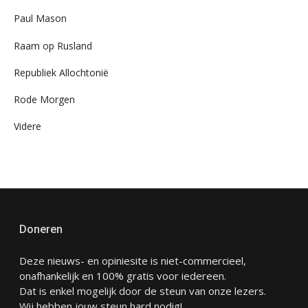
Paul Mason
Raam op Rusland
Republiek Allochtonië
Rode Morgen
Videre
Doneren
Deze nieuws- en opiniesite is niet-commercieel,
onafhankelijk en 100% gratis voor iedereen.
Dat is enkel mogelijk door de steun van onze lezers.
Wij hebben jouw steun hard nodig!