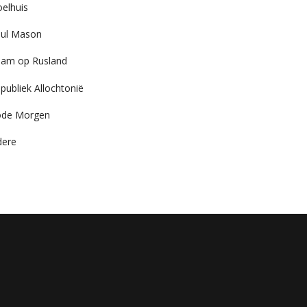
elhuis
ul Mason
am op Rusland
publiek Allochtonië
ode Morgen
dere