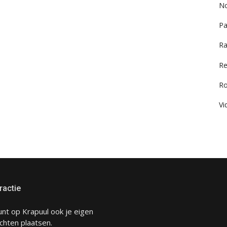
No
Pa
Ra
Re
R
Vi
ractie
unt op Krapuul ook je eigen
chten plaatsen.