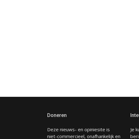
Doneren
Inte
Deze nieuws- en opiniesite is
Je k
niet-commercieel, onafhankelijk en
beri