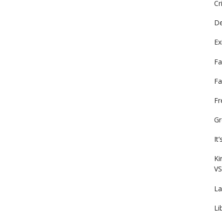
Cr
De
Ex
Fa
Fa
F
Gr
It
Ki
VS
La
Li