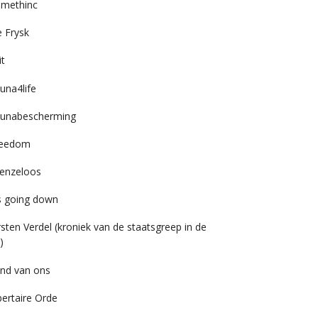
imethinc
 Frysk
it
una4life
unabescherming
reedom
enzeloos
’s going down
rsten Verdel (kroniek van de staatsgreep in de
)
nd van ons
bertaire Orde