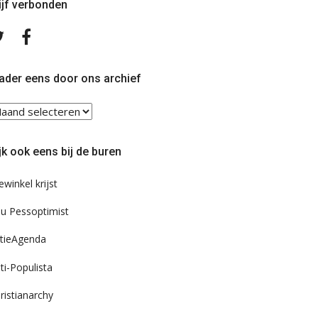
ijf verbonden
Volg
Volg
ons
ons
op
op
Twitter
Facebook
ader eens door ons archief
ader
ns
or
jk ook eens bij de buren
s
chief
ewinkel krijst
u Pessoptimist
tieAgenda
ti-Populista
ristianarchy