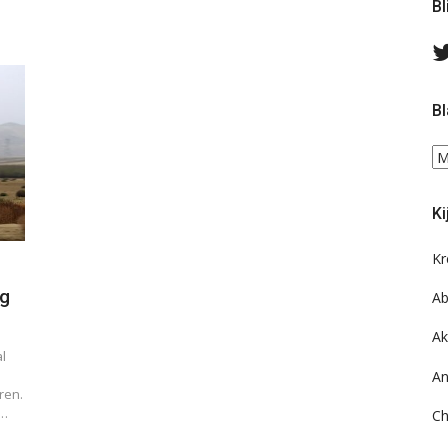
Bl
Bl
Bl
ee
do
Ki
on
ar
Kr
s
ug
Ab
Ak
l
An
ren.
n…
Ch