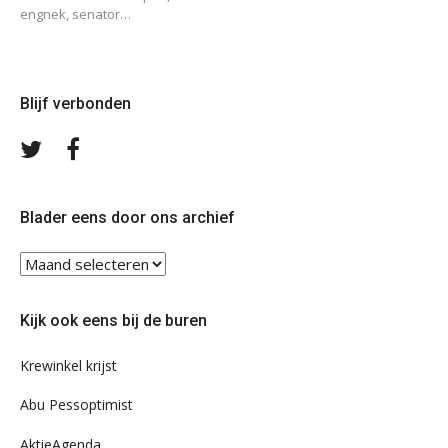
engnek, senator…
Blijf verbonden
Volg
Volg
ons
ons
op
op
Twitter
Facebook
Blader eens door ons archief
Blader
eens
door
Kijk ook eens bij de buren
ons
archief
Krewinkel krijst
Abu Pessoptimist
AktieAgenda