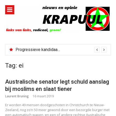
Naar
de
inhoud
springen
Progressieve kandidaat El-Sayed senaatskandidaat Michigan
Tag:
ei
Australische senator legt schuld aanslag
bij moslims en slaat tiener
Laurent Bruning
16 maart 2019
Er worden 49 mensen doodgeschoten in Christchurch te Nieuw-
Zeeland, nog zo’n 50 meer gewond door een bezorgde burger met
een automatisch wapen, en een of andere rechtse Australische