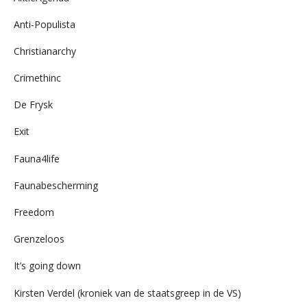
Anti-Populista
Christianarchy
Crimethinc
De Frysk
Exit
Fauna4life
Faunabescherming
Freedom
Grenzeloos
It’s going down
Kirsten Verdel (kroniek van de staatsgreep in de VS)