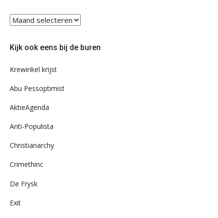
Blader
eens
door
Kijk ook eens bij de buren
ons
archief
Krewinkel krijst
Abu Pessoptimist
AktieAgenda
Anti-Populista
Christianarchy
Crimethinc
De Frysk
Exit