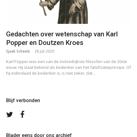
Gedachten over wetenschap van Karl
Popper en Doutzen Kroes
Sjaak Scheele
28 juli 2020
Karl Popper was een van de invloedrijkste filosofen van de 20ste
eeuw. Hij staat bekend als bedenker van het falsificatieprincipe. Of
hij inderdaad de bedenker is, is niet zeker, dat…
Blijf verbonden
Volg
Volg
ons
ons
op
op
Twitter
Facebook
Blader eens door ons archief