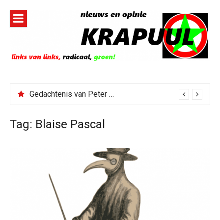
Naar
de
inhoud
springen
Gedachtenis van Peter Faber
Tag:
Blaise Pascal