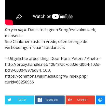
Do you dig it
. Dat is toch geen Songfestivalmuziek,
mensen…
Sue Chaloner ruste in vrede, of ze brenge de
verhoudingen “daar” tot dansen.
– Uitgelichte afbeelding: Door Hans Peters / Anefo –
http://proxy.handle.net/10648/ac7d632e-d0b4-102d-
bcf8-003048976d84, CC0,
https://commons.wikimedia.org/w/index.php?
curid=68250966
Twitter
Facebook
Google+