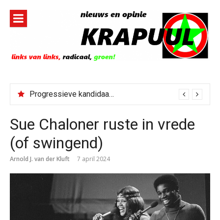
Naar
de
inhoud
springen
Progressieve kandidaat El-Sayed senaatskandidaat Michigan
Bestorming Ceuta gevolg van op sociale media verspreide hoax?
Sue Chaloner ruste in vrede
(of swingend)
Arnold J. van der Kluft
7 april 2024