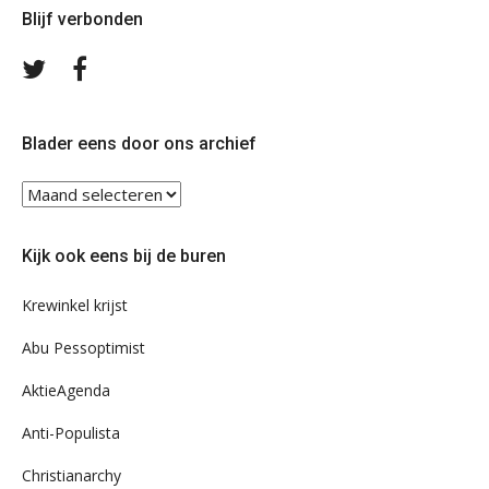
Blijf verbonden
Volg
Volg
ons
ons
op
op
Twitter
Facebook
Blader eens door ons archief
Blader
eens
door
Kijk ook eens bij de buren
ons
archief
Krewinkel krijst
Abu Pessoptimist
AktieAgenda
Anti-Populista
Christianarchy