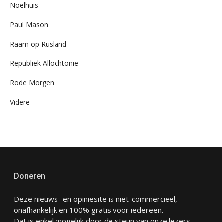
Noelhuis
Paul Mason
Raam op Rusland
Republiek Allochtonië
Rode Morgen
Videre
Doneren
Deze nieuws- en opiniesite is niet-commercieel,
onafhankelijk en 100% gratis voor iedereen.
Dat is enkel mogelijk door de steun van onze lezers.