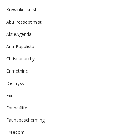
archief
Krewinkel krijst
Abu Pessoptimist
AktieAgenda
Anti-Populista
Christianarchy
Crimethinc
De Frysk
Exit
Fauna4life
Faunabescherming
Freedom