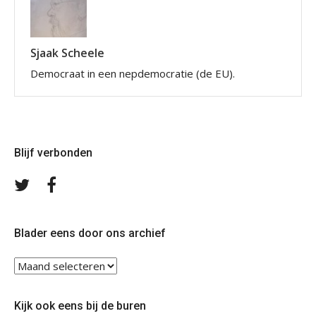
Sjaak Scheele
Democraat in een nepdemocratie (de EU).
Blijf verbonden
Volg
Volg
ons
ons
op
op
Twitter
Facebook
Blader eens door ons archief
Blader
eens
door
Kijk ook eens bij de buren
ons