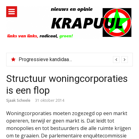
Naar
de
inhoud
springen
Progressieve kandidaat El-Sayed senaatskandidaat Michigan
Structuur woningcorporaties
is een flop
Sjaak Scheele
31 oktober 2014
Woningcorporaties moeten zogezegd op een markt
opereren, terwijl er geen markt is. Dat leidt tot
monopolies en tot bestuurders die alle ruimte krijgen
om te graaien. De parlementaire enquêtecommissie