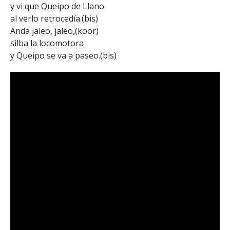
y vi que Queipo de Llano
al verlo retrocedía.(bis)
Anda jaleo, jaleo,(koor)
silba la locomotora
y Queipo se va a paseo.(bis)