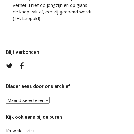
verhef u niet op jongzijn en op glans,
de knop valt af, eer zij geopend wordt.
(J.H. Leopold)
Blijf verbonden
Volg
Volg
ons
ons
op
op
Twitter
Facebook
Blader eens door ons archief
Blader
eens
door
Kijk ook eens bij de buren
ons
archief
Krewinkel krijst