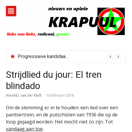
Naar
de
inhoud
springen
Progressieve kandidaat El-Sayed senaatskandidaat Michigan
Strijdlied du jour: El tren
blindado
Arnold J. van der Kluft
16 februari 2016
Om de stemming er in te houden: een lied over een
pantsertrein, en de putschisten van 1936 die op de
loop gejaagd worden. Het mocht niet zo zijn. Tot
vandaag aan toe
.